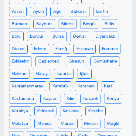
Artvin
Aydın
Ağrı
Balıkesir
Bartın
Yaşam
Batman
Bayburt
Bilecik
Bingöl
Bitlis
Yerel
Bolu
Burdur
Bursa
Denizli
Diyarbakır
AboneHaber Özel
Düzce
Edirne
Elazığ
Erzincan
Erzurum
Eskişehir
Gaziantep
Giresun
Gümüşhane
Hakkari
Hatay
Isparta
Iğdır
Kahramanmaraş
Karabük
Karaman
Kars
Kastamonu
Kayseri
Kilis
Kocaeli
Konya
Kütahya
Kırklareli
Kırıkkale
Kırşehir
Malatya
Manisa
Mardin
Mersin
Muğla
Muş
Nevşehir
Niğde
Ordu
Osmaniye