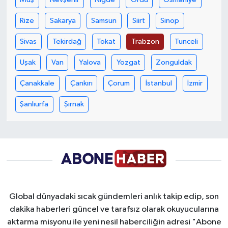
Rize
Sakarya
Samsun
Siirt
Sinop
Sivas
Tekirdağ
Tokat
Trabzon
Tunceli
Uşak
Van
Yalova
Yozgat
Zonguldak
Çanakkale
Çankırı
Çorum
İstanbul
İzmir
Şanlıurfa
Şırnak
Global dünyadaki sıcak gündemleri anlık takip edip, son
dakika haberleri güncel ve tarafsız olarak okuyucularına
aktarma misyonu ile yeni nesil haberciliğin adresi "Abone