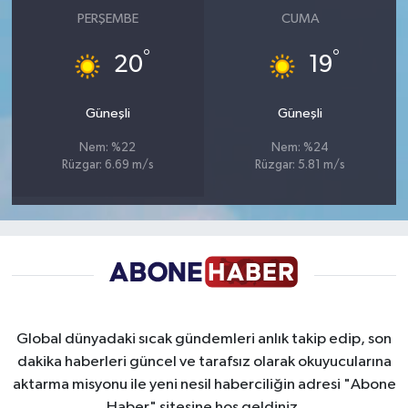
PERŞEMBE
CUMA
°
°
20
19
Güneşli
Güneşli
Nem: %22
Nem: %24
Rüzgar: 6.69 m/s
Rüzgar: 5.81 m/s
Global dünyadaki sıcak gündemleri anlık takip edip, son
dakika haberleri güncel ve tarafsız olarak okuyucularına
aktarma misyonu ile yeni nesil haberciliğin adresi "Abone
Haber" sitesine hoş geldiniz.