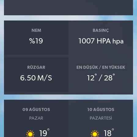
Yaşam
Yerel
NEM
BASINÇ
%19
1007 HPA
hpa
AboneHaber Özel
RÜZGAR
EN DÜŞÜK / EN YÜKSEK
°
°
6.50 M/S
12
/ 28
09 AĞUSTOS
10 AĞUSTOS
PAZAR
PAZARTESI
°
°
19
18