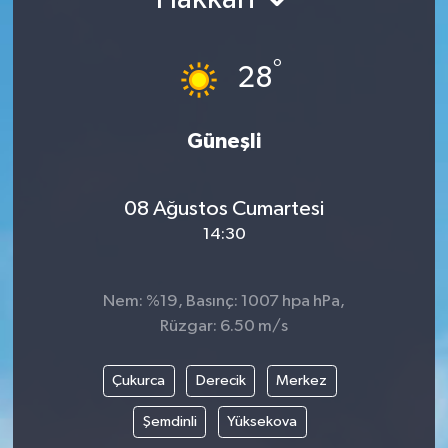
Ekonomi
°
28
Genel
Gündem
Güneşli
Haberde İnsan
08 Ağustos Cumartesi
14:30
Kültür Sanat
Magazin
Nem: %19, Basınç: 1007 hpa hPa,
Rüzgar: 6.50 m/s
Politika
Çukurca
Derecik
Merkez
Sağlık
Şemdinli
Yüksekova
Son Dakika