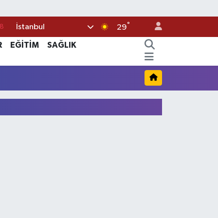
°
İstanbul
18
29
8
R
EĞİTİM
SAĞLIK
2
8
3
4