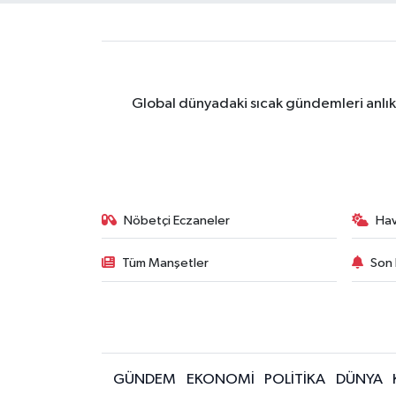
Ekonomi
Genel
Global dünyadaki sıcak gündemleri anlık 
Gündem
Haberde İnsan
Kültür Sanat
Nöbetçi Eczaneler
Ha
Magazin
Tüm Manşetler
Son 
Politika
Sağlık
GÜNDEM
EKONOMİ
POLİTİKA
DÜNYA
Son Dakika