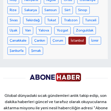
Rize
Sakarya
Samsun
Siirt
Sinop
Sivas
Tekirdağ
Tokat
Trabzon
Tunceli
Uşak
Van
Yalova
Yozgat
Zonguldak
Çanakkale
Çankırı
Çorum
İstanbul
İzmir
Şanlıurfa
Şırnak
Global dünyadaki sıcak gündemleri anlık takip edip, son
dakika haberleri güncel ve tarafsız olarak okuyucularına
aktarma misyonu ile yeni nesil haberciliğin adresi "Abone