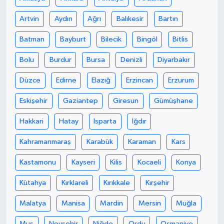
Artvin
Aydın
Ağrı
Balıkesir
Bartın
Yaşam
Batman
Bayburt
Bilecik
Bingöl
Bitlis
Yerel
Bolu
Burdur
Bursa
Denizli
Diyarbakır
AboneHaber Özel
Düzce
Edirne
Elazığ
Erzincan
Erzurum
Eskişehir
Gaziantep
Giresun
Gümüşhane
Hakkari
Hatay
Isparta
Iğdır
Kahramanmaraş
Karabük
Karaman
Kars
Kastamonu
Kayseri
Kilis
Kocaeli
Konya
Kütahya
Kırklareli
Kırıkkale
Kırşehir
Malatya
Manisa
Mardin
Mersin
Muğla
Muş
Nevşehir
Niğde
Ordu
Osmaniye