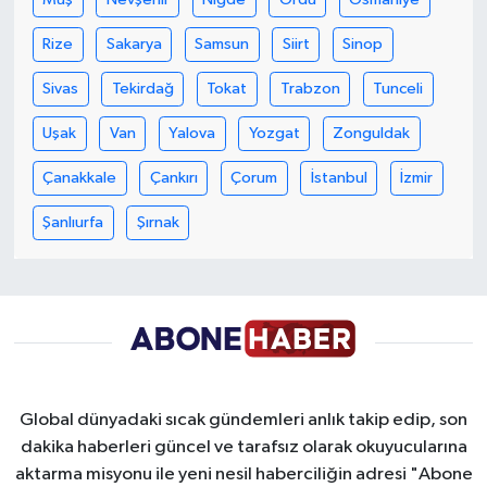
Rize
Sakarya
Samsun
Siirt
Sinop
Sivas
Tekirdağ
Tokat
Trabzon
Tunceli
Uşak
Van
Yalova
Yozgat
Zonguldak
Çanakkale
Çankırı
Çorum
İstanbul
İzmir
Şanlıurfa
Şırnak
Global dünyadaki sıcak gündemleri anlık takip edip, son
dakika haberleri güncel ve tarafsız olarak okuyucularına
aktarma misyonu ile yeni nesil haberciliğin adresi "Abone