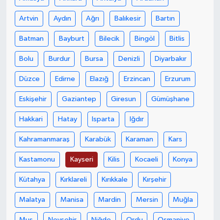
Artvin
Aydın
Ağrı
Balıkesir
Bartın
Yaşam
Batman
Bayburt
Bilecik
Bingöl
Bitlis
Yerel
Bolu
Burdur
Bursa
Denizli
Diyarbakır
AboneHaber Özel
Düzce
Edirne
Elazığ
Erzincan
Erzurum
Eskişehir
Gaziantep
Giresun
Gümüşhane
Hakkari
Hatay
Isparta
Iğdır
Kahramanmaraş
Karabük
Karaman
Kars
Kastamonu
Kayseri
Kilis
Kocaeli
Konya
Kütahya
Kırklareli
Kırıkkale
Kırşehir
Malatya
Manisa
Mardin
Mersin
Muğla
Muş
Nevşehir
Niğde
Ordu
Osmaniye