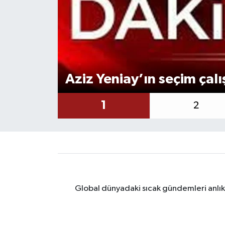
Ekonomi
Genel
Gündem
Aziz Yeniay’ın seçim çalı
Haberde İnsan
1
2
Kültür Sanat
Magazin
Politika
Global dünyadaki sıcak gündemleri anlık 
Sağlık
Son Dakika