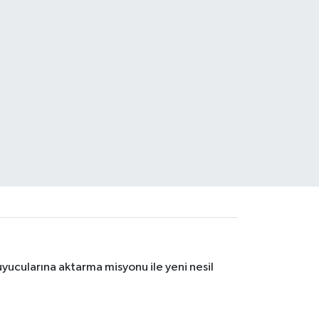
hammet Emin Demirkol, Ak Parti 
şkan Adayı ilan edildi
yucularına aktarma misyonu ile yeni nesil