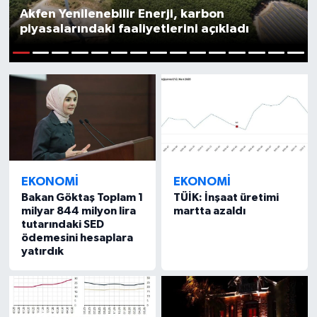
Akfen Yenilenebilir Enerji, karbon
Ekonomi
piyasalarındaki faaliyetlerini açıkladı
Genel
1
2
3
4
5
6
7
8
9
10
11
12
13
14
15
Gündem
Haberde İnsan
Kültür Sanat
EKONOMI
EKONOMI
Bakan Göktaş Toplam 1
TÜİK: İnşaat üretimi
Magazin
milyar 844 milyon lira
martta azaldı
tutarındaki SED
ödemesini hesaplara
Politika
yatırdık
Sağlık
Son Dakika