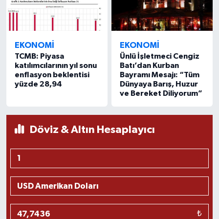
Yaşam
EKONOMI
EKONOMI
Yerel
TCMB: Piyasa
Ünlü İşletmeci Cengiz
katılımcılarının yıl sonu
Batı’dan Kurban
AboneHaber Özel
enflasyon beklentisi
Bayramı Mesajı: “Tüm
yüzde 28,94
Dünyaya Barış, Huzur
ve Bereket Diliyorum”
Döviz & Altın Hesaplayıcı
₺