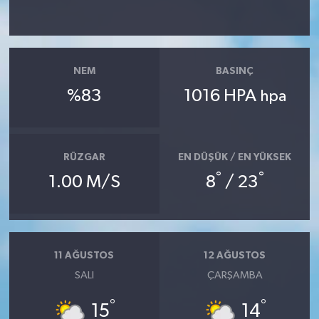
Yaşam
Yerel
NEM
BASINÇ
%83
1016 HPA
hpa
AboneHaber Özel
RÜZGAR
EN DÜŞÜK / EN YÜKSEK
°
°
1.00 M/S
8
/ 23
11 AĞUSTOS
12 AĞUSTOS
SALI
ÇARŞAMBA
°
°
15
14