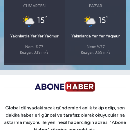
CUMARTESI
PAZAR
°
°
15
15
Yakınlarda Yer Yer Yağmur
Yakınlarda Yer Yer Yağmur
Nem: %77
Nem: %77
Rüzgar: 3.19 m/s
Rüzgar: 3.69 m/s
Global dünyadaki sıcak gündemleri anlık takip edip, son
dakika haberleri güncel ve tarafsız olarak okuyucularına
aktarma misyonu ile yeni nesil haberciliğin adresi "Abone
Haber" sitesine hoş geldiniz.