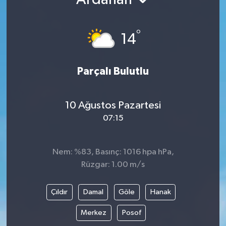
Ekonomi
°
14
Genel
Gündem
Parçalı Bulutlu
Haberde İnsan
10 Ağustos Pazartesi
07:15
Kültür Sanat
Magazin
Nem: %83, Basınç: 1016 hpa hPa,
Rüzgar: 1.00 m/s
Politika
Çıldır
Damal
Göle
Hanak
Sağlık
Merkez
Posof
Son Dakika