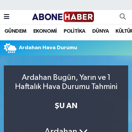
Yazarlar
Nöbetçi Eczaneler
GÜNDEM
EKONOMİ
POLİTİKA
DÜNYA
KÜLTÜ
Foto Galeri
Hava Durumu
Ardahan Hava Durumu
Video
Trafik Durumu
Asayiş
Süper Lig Puan Durumu ve Fikstür
Ardahan Bugün, Yarın ve 1
Bilim ve Teknoloji
Tüm Manşetler
Haftalık Hava Durumu Tahmini
Çevre
Son Dakika Haberleri
ŞU AN
Dünya
Haber Arşivi
Eğitim
Ardahan