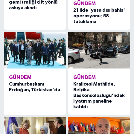
gemi trafiği çift yönlü
GÜNDEM
askıya alındı
21 ilde 'yasa dışı bahis'
operasyonu; 58
tutuklama
GÜNDEM
GÜNDEM
Cumhurbaşkanı
Kraliçesi Mathilde,
Erdoğan, Türkistan'da
Belçika
Başkonsolosluğu'ndak
i yatırım paneline
katıldı