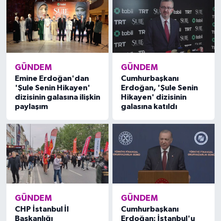
GÜNDEM
GÜNDEM
Emine Erdoğan'dan
Cumhurbaşkanı
'Şule Senin Hikayen'
Erdoğan, 'Şule Senin
dizisinin galasına ilişkin
Hikayen' dizisinin
paylaşım
galasına katıldı
GÜNDEM
GÜNDEM
CHP İstanbul İl
Cumhurbaşkanı
Başkanlığı
Erdoğan: İstanbul'u