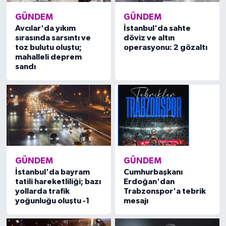
GÜNDEM
GÜNDEM
Yaşam
Avcılar'da yıkım
İstanbul'da sahte
sırasında sarsıntı ve
döviz ve altın
toz bulutu oluştu;
operasyonu: 2 gözaltı
Yerel
mahalleli deprem
sandı
AboneHaber Özel
GÜNDEM
GÜNDEM
İstanbul'da bayram
Cumhurbaşkanı
tatili hareketliliği; bazı
Erdoğan'dan
yollarda trafik
Trabzonspor'a tebrik
yoğunluğu oluştu -1
mesajı