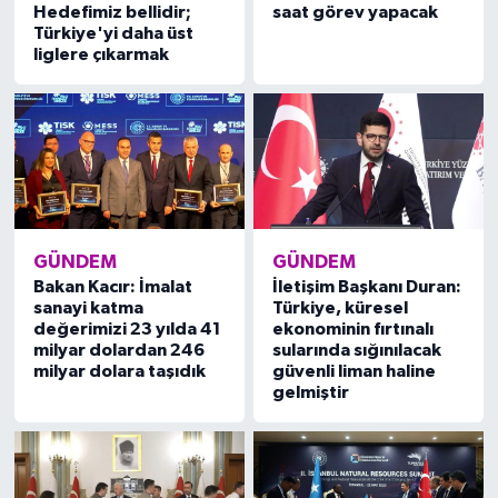
Hedefimiz bellidir;
saat görev yapacak
Türkiye'yi daha üst
liglere çıkarmak
GÜNDEM
GÜNDEM
Bakan Kacır: İmalat
İletişim Başkanı Duran:
sanayi katma
Türkiye, küresel
değerimizi 23 yılda 41
ekonominin fırtınalı
milyar dolardan 246
sularında sığınılacak
milyar dolara taşıdık
güvenli liman haline
gelmiştir