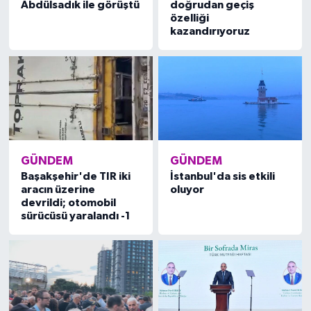
Abdülsadık ile görüştü
doğrudan geçiş
özelliği
kazandırıyoruz
GÜNDEM
GÜNDEM
Başakşehir'de TIR iki
İstanbul'da sis etkili
aracın üzerine
oluyor
devrildi; otomobil
sürücüsü yaralandı -1