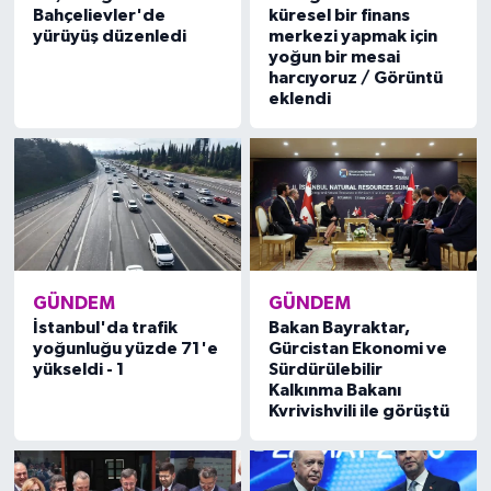
Bahçelievler'de
küresel bir finans
yürüyüş düzenledi
merkezi yapmak için
yoğun bir mesai
harcıyoruz / Görüntü
eklendi
GÜNDEM
GÜNDEM
İstanbul'da trafik
Bakan Bayraktar,
yoğunluğu yüzde 71'e
Gürcistan Ekonomi ve
yükseldi - 1
Sürdürülebilir
Kalkınma Bakanı
Kvrivishvili ile görüştü