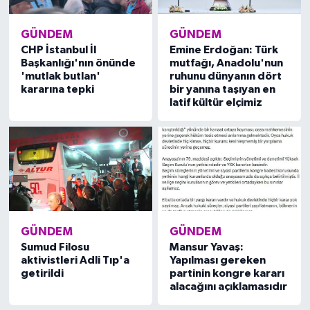
GÜNDEM
GÜNDEM
CHP İstanbul İl
Emine Erdoğan: Türk
Başkanlığı'nın önünde
mutfağı, Anadolu'nun
'mutlak butlan'
ruhunu dünyanın dört
kararına tepki
bir yanına taşıyan en
latif kültür elçimiz
GÜNDEM
GÜNDEM
Sumud Filosu
Mansur Yavaş:
aktivistleri Adli Tıp'a
Yapılması gereken
getirildi
partinin kongre kararı
alacağını açıklamasıdır