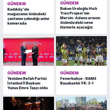
GÜNDEM
GÜNDEM
Kadıköy'de
Bakan Uraloğlu Hızlı
mağazanın önündeki
Tren Projesi'nin
çantanın çalındığı anlar
Mersin- Adana arasını
kamerada
önümüzdeki sene
hizmete açacağız
GÜNDEM
GÜNDEM
Yeniden Refah Partisi
Fenerbahçe - RAMS
İstanbul İl Başkanı
Başakşehir FK: 3-1
Yunus Emre Taşçı oldu