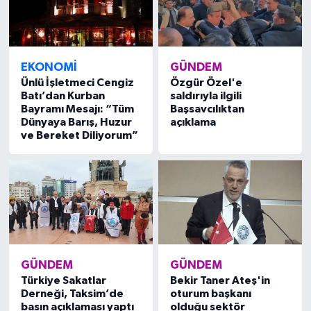
EKONOMI
GÜNDEM
Ünlü İşletmeci Cengiz
Özgür Özel'e
Batı’dan Kurban
saldırıyla ilgili
Bayramı Mesajı: “Tüm
Başsavcılıktan
Dünyaya Barış, Huzur
açıklama
ve Bereket Diliyorum”
GÜNDEM
GÜNDEM
Türkiye Sakatlar
Bekir Taner Ateş'in
Derneği, Taksim’de
oturum başkanı
basın açıklaması yaptı
olduğu sektör