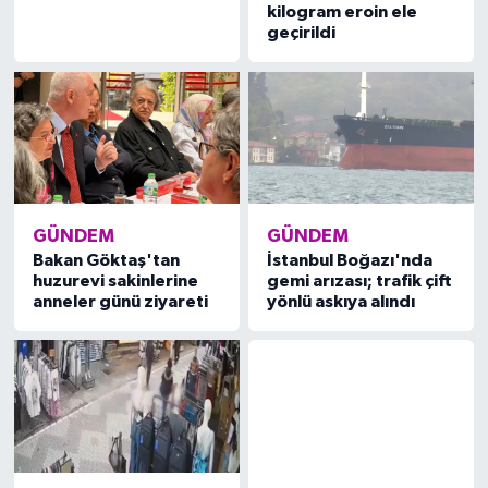
kilogram eroin ele
geçirildi
GÜNDEM
GÜNDEM
Bakan Göktaş'tan
İstanbul Boğazı'nda
huzurevi sakinlerine
gemi arızası; trafik çift
anneler günü ziyareti
yönlü askıya alındı