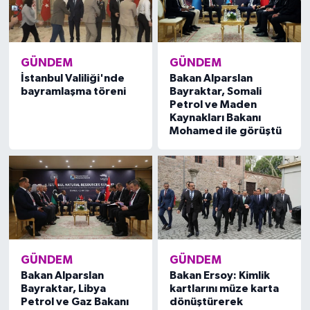
GÜNDEM
GÜNDEM
İstanbul Valiliği'nde
Bakan Alparslan
bayramlaşma töreni
Bayraktar, Somali
Petrol ve Maden
Kaynakları Bakanı
Mohamed ile görüştü
GÜNDEM
GÜNDEM
Bakan Alparslan
Bakan Ersoy: Kimlik
Bayraktar, Libya
kartlarını müze karta
Petrol ve Gaz Bakanı
dönüştürerek