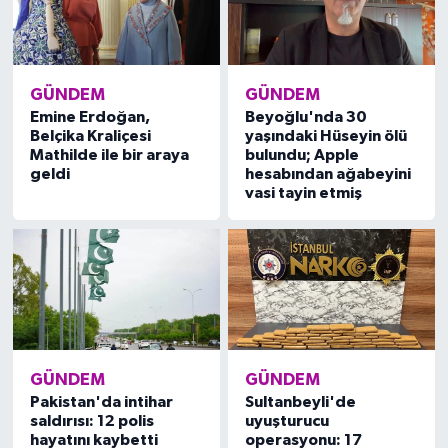
GÜNDEM
GÜNDEM
Emine Erdoğan,
Beyoğlu'nda 30
Belçika Kraliçesi
yaşındaki Hüseyin ölü
Mathilde ile bir araya
bulundu; Apple
geldi
hesabından ağabeyini
vasi tayin etmiş
GÜNDEM
GÜNDEM
Pakistan'da intihar
Sultanbeyli'de
saldırısı: 12 polis
uyuşturucu
hayatını kaybetti
operasyonu: 17