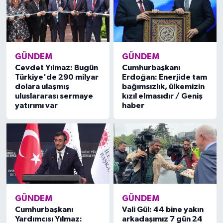
GÜNDEM
GÜNDEM
Cevdet Yılmaz: Bugün
Cumhurbaşkanı
Türkiye'de 290 milyar
Erdoğan: Enerjide tam
dolara ulaşmış
bağımsızlık, ülkemizin
uluslararası sermaye
kızıl elmasıdır / Geniş
yatırımı var
haber
GÜNDEM
GÜNDEM
Cumhurbaşkanı
Vali Gül: 44 bine yakın
Yardımcısı Yılmaz:
arkadaşımız 7 gün 24