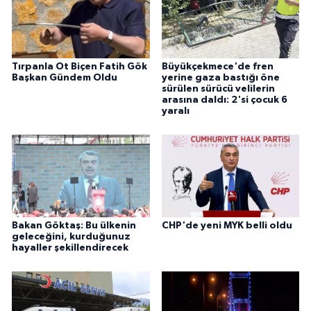
Tırpanla Ot Biçen Fatih Gök
Büyükçekmece'de fren
Başkan Gündem Oldu
yerine gaza bastığı öne
sürülen sürücü velilerin
arasına daldı: 2'si çocuk 6
yaralı
Bakan Göktaş: Bu ülkenin
CHP'de yeni MYK belli oldu
geleceğini, kurduğunuz
hayaller şekillendirecek