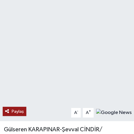
Ekonomi
Genel
Gündem
Haberde İnsan
Kültür Sanat
Magazin
Politika
Paylaş
-
+
A
A
Sağlık
Gülseren KARAPINAR-Şevval CİNDİR/
Son Dakika