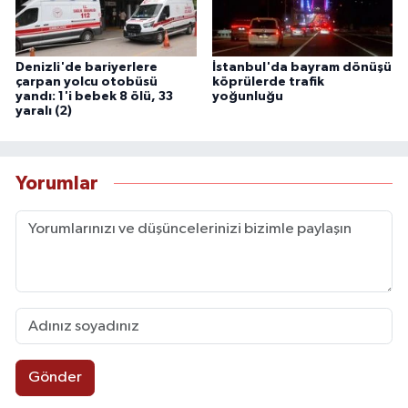
Denizli'de bariyerlere
İstanbul'da bayram dönüşü
çarpan yolcu otobüsü
köprülerde trafik
yandı: 1'i bebek 8 ölü, 33
yoğunluğu
yaralı (2)
Yorumlar
Gönder