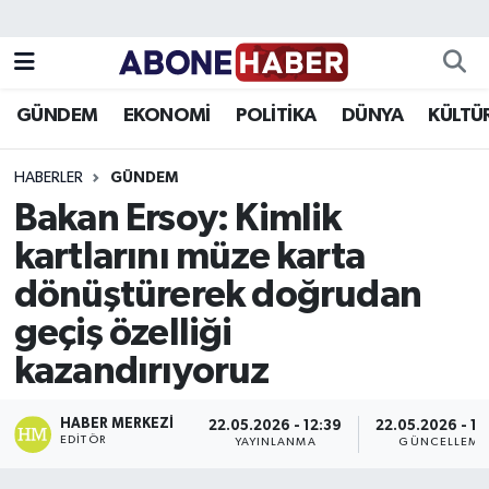
Yazarlar
Nöbetçi Eczaneler
GÜNDEM
EKONOMİ
POLİTİKA
DÜNYA
KÜLTÜ
Foto Galeri
Hava Durumu
HABERLER
GÜNDEM
Video
Trafik Durumu
Bakan Ersoy: Kimlik
kartlarını müze karta
Asayiş
Süper Lig Puan Durumu ve Fikstür
dönüştürerek doğrudan
Bilim ve Teknoloji
Tüm Manşetler
geçiş özelliği
Çevre
Son Dakika Haberleri
kazandırıyoruz
Dünya
Haber Arşivi
HABER MERKEZI
22.05.2026 - 12:39
22.05.2026 - 12
EDITÖR
YAYINLANMA
GÜNCELLEME
Eğitim