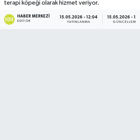
terapi köpeği olarak hizmet veriyor.
Ekonomi
HABER MERKEZI
15.05.2026 - 12:04
15.05.2026 - 12:
EDITÖR
YAYINLANMA
GÜNCELLEME
Genel
Gündem
Haberde İnsan
Kültür Sanat
Magazin
Politika
Sağlık
Son Dakika