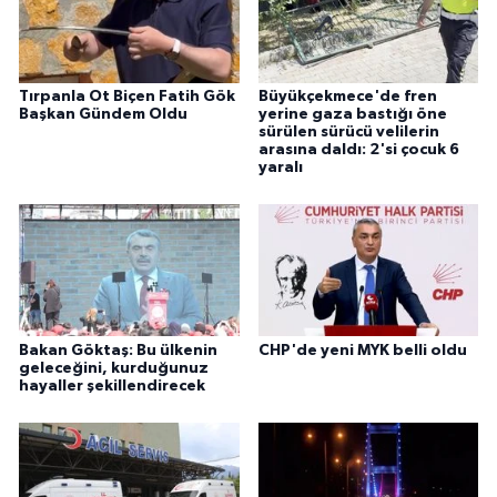
Tırpanla Ot Biçen Fatih Gök
Büyükçekmece'de fren
Başkan Gündem Oldu
yerine gaza bastığı öne
sürülen sürücü velilerin
arasına daldı: 2'si çocuk 6
yaralı
Bakan Göktaş: Bu ülkenin
CHP'de yeni MYK belli oldu
geleceğini, kurduğunuz
hayaller şekillendirecek