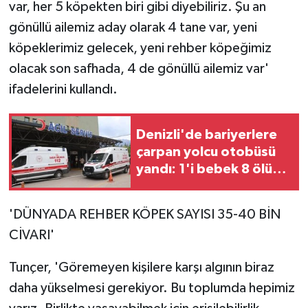
var, her 5 köpekten biri gibi diyebiliriz. Şu an
gönüllü ailemiz aday olarak 4 tane var, yeni
köpeklerimiz gelecek, yeni rehber köpeğimiz
olacak son safhada, 4 de gönüllü ailemiz var'
ifadelerini kullandı.
Denizli'de bariyerlere
çarpan yolcu otobüsü
yandı: 1'i bebek 8 ölü,
33 yaralı (2)
'DÜNYADA REHBER KÖPEK SAYISI 35-40 BİN
CİVARI'
Tunçer, 'Göremeyen kişilere karşı algının biraz
daha yükselmesi gerekiyor. Bu toplumda hepimiz