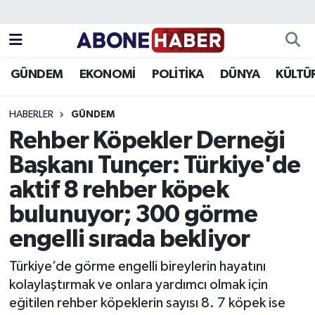
Yazarlar
Nöbetçi Eczaneler
GÜNDEM
EKONOMİ
POLİTİKA
DÜNYA
KÜLTÜ
Foto Galeri
Hava Durumu
HABERLER
GÜNDEM
Video
Trafik Durumu
Rehber Köpekler Derneği
Başkanı Tunçer: Türkiye'de
Asayiş
Süper Lig Puan Durumu ve Fikstür
aktif 8 rehber köpek
Bilim ve Teknoloji
Tüm Manşetler
bulunuyor; 300 görme
Çevre
Son Dakika Haberleri
engelli sırada bekliyor
Türkiye’de görme engelli bireylerin hayatını
Dünya
Haber Arşivi
kolaylaştırmak ve onlara yardımcı olmak için
eğitilen rehber köpeklerin sayısı 8. 7 köpek ise
Eğitim