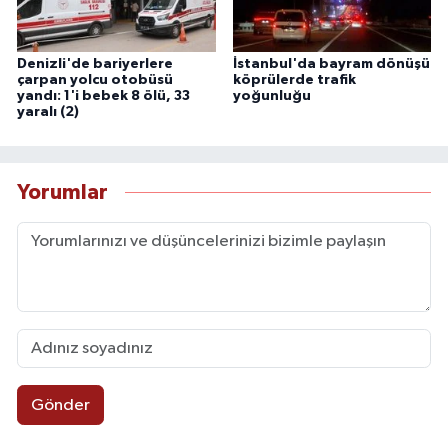
Denizli'de bariyerlere
İstanbul'da bayram dönüşü
çarpan yolcu otobüsü
köprülerde trafik
yandı: 1'i bebek 8 ölü, 33
yoğunluğu
yaralı (2)
Yorumlar
Gönder