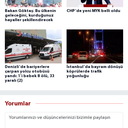
Bakan Göktaş: Bu ülkenin
CHP'de yeni MYK belli oldu
geleceğini, kurduğunuz
hayaller şekillendirecek
Denizli'de bariyerlere
İstanbul'da bayram dönüşü
çarpan yolcu otobüsü
köprülerde trafik
yandı: 1'i bebek 8 ölü, 33
yoğunluğu
yaralı (2)
Yorumlar