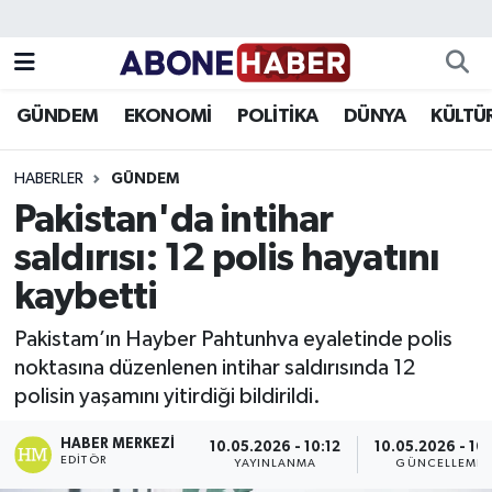
Yazarlar
Nöbetçi Eczaneler
GÜNDEM
EKONOMİ
POLİTİKA
DÜNYA
KÜLTÜ
Foto Galeri
Hava Durumu
HABERLER
GÜNDEM
Video
Trafik Durumu
Pakistan'da intihar
saldırısı: 12 polis hayatını
Asayiş
Süper Lig Puan Durumu ve Fikstür
kaybetti
Bilim ve Teknoloji
Tüm Manşetler
Pakistam’ın Hayber Pahtunhva eyaletinde polis
Çevre
Son Dakika Haberleri
noktasına düzenlenen intihar saldırısında 12
polisin yaşamını yitirdiği bildirildi.
Dünya
Haber Arşivi
HABER MERKEZI
10.05.2026 - 10:12
10.05.2026 - 10:
EDITÖR
YAYINLANMA
GÜNCELLEME
Eğitim