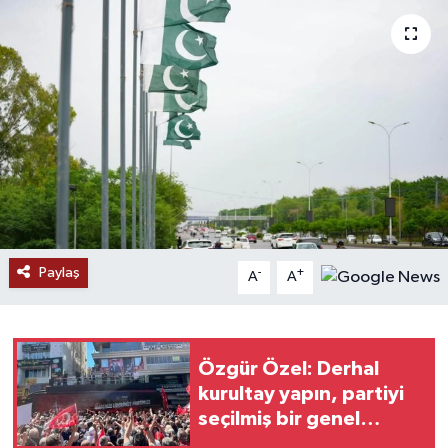
Ekonomi
Genel
Gündem
Haberde İnsan
Kültür Sanat
Paylaş
-
+
A
A
Magazin
Politika
Özgür Özel: Derhal
kurultay yapın, partiyi
Sağlık
seçilmiş bir genel
başkana kavuşturun
Son Dakika