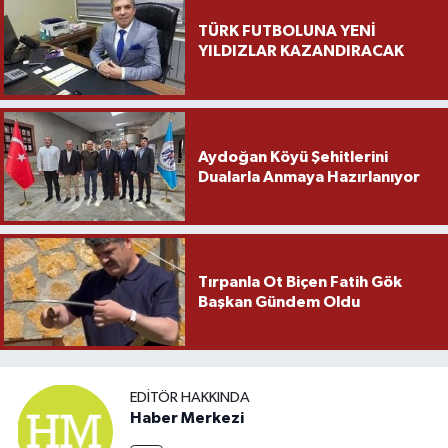
TÜRK FUTBOLUNA YENİ
YILDIZLAR KAZANDIRACAK
Aydoğan Köyü Şehitlerini
Dualarla Anmaya Hazırlanıyor
Tırpanla Ot Biçen Fatih Gök
Başkan Gündem Oldu
EDITÖR HAKKINDA
Haber Merkezi