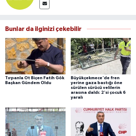
Bunlar da ilginizi çekebilir
Tırpanla Ot Biçen Fatih Gök
Büyükçekmece'de fren
Başkan Gündem Oldu
yerine gaza bastığı öne
sürülen sürücü velilerin
arasına daldı: 2'si çocuk 6
yaralı