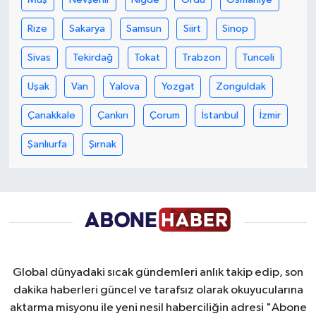
Rize
Sakarya
Samsun
Siirt
Sinop
Sivas
Tekirdağ
Tokat
Trabzon
Tunceli
Uşak
Van
Yalova
Yozgat
Zonguldak
Çanakkale
Çankırı
Çorum
İstanbul
İzmir
Şanlıurfa
Şırnak
Global dünyadaki sıcak gündemleri anlık takip edip, son
dakika haberleri güncel ve tarafsız olarak okuyucularına
aktarma misyonu ile yeni nesil haberciliğin adresi "Abone