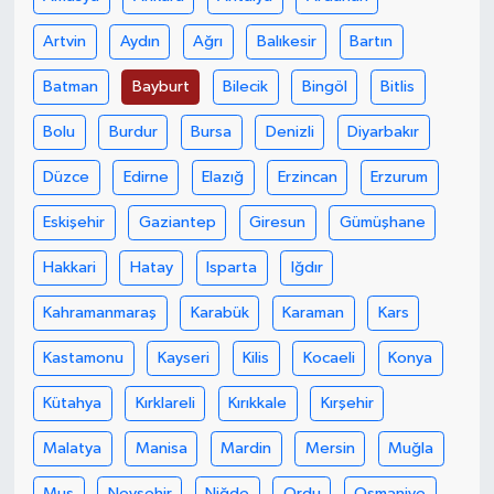
Artvin
Aydın
Ağrı
Balıkesir
Bartın
Yaşam
Batman
Bayburt
Bilecik
Bingöl
Bitlis
Yerel
Bolu
Burdur
Bursa
Denizli
Diyarbakır
AboneHaber Özel
Düzce
Edirne
Elazığ
Erzincan
Erzurum
Eskişehir
Gaziantep
Giresun
Gümüşhane
Hakkari
Hatay
Isparta
Iğdır
Kahramanmaraş
Karabük
Karaman
Kars
Kastamonu
Kayseri
Kilis
Kocaeli
Konya
Kütahya
Kırklareli
Kırıkkale
Kırşehir
Malatya
Manisa
Mardin
Mersin
Muğla
Muş
Nevşehir
Niğde
Ordu
Osmaniye