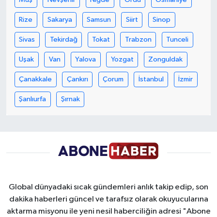
Rize
Sakarya
Samsun
Siirt
Sinop
Sivas
Tekirdağ
Tokat
Trabzon
Tunceli
Uşak
Van
Yalova
Yozgat
Zonguldak
Çanakkale
Çankırı
Çorum
İstanbul
İzmir
Şanlıurfa
Şırnak
Global dünyadaki sıcak gündemleri anlık takip edip, son
dakika haberleri güncel ve tarafsız olarak okuyucularına
aktarma misyonu ile yeni nesil haberciliğin adresi "Abone