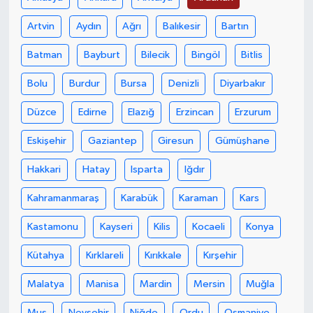
Artvin
Aydın
Ağrı
Balıkesir
Bartın
Yaşam
Batman
Bayburt
Bilecik
Bingöl
Bitlis
Yerel
Bolu
Burdur
Bursa
Denizli
Diyarbakır
AboneHaber Özel
Düzce
Edirne
Elazığ
Erzincan
Erzurum
Eskişehir
Gaziantep
Giresun
Gümüşhane
Hakkari
Hatay
Isparta
Iğdır
Kahramanmaraş
Karabük
Karaman
Kars
Kastamonu
Kayseri
Kilis
Kocaeli
Konya
Kütahya
Kırklareli
Kırıkkale
Kırşehir
Malatya
Manisa
Mardin
Mersin
Muğla
Muş
Nevşehir
Niğde
Ordu
Osmaniye