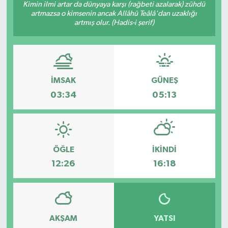
Kimin ilmi artar da dünyaya karşı (rağbeti azalarak) zühdü
artmazsa o kimsenin ancak Allâhü Teâlâ'dan uzaklığı
Ekonomi
artmış olur. (Hadis-i şerif)
Genel
Gündem
İMSAK
GÜNEŞ
03:34
05:13
Haberde İnsan
Kültür Sanat
Magazin
ÖĞLE
İKINDI
12:26
16:18
Politika
Sağlık
AKŞAM
YATSI
Son Dakika