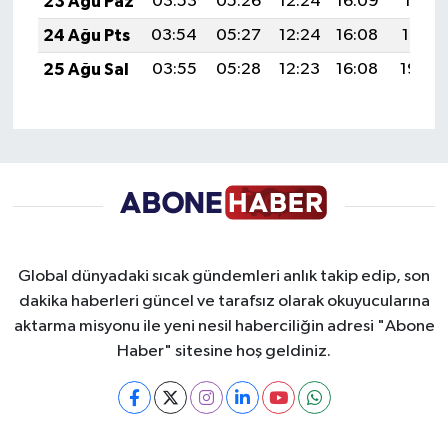
23 Ağu Paz
03:53
05:26
12:24
16:09
19:11
24 Ağu Pts
03:54
05:27
12:24
16:08
19:10
25 Ağu Sal
03:55
05:28
12:23
16:08
19:08
Global dünyadaki sıcak gündemleri anlık takip edip, son
dakika haberleri güncel ve tarafsız olarak okuyucularına
aktarma misyonu ile yeni nesil haberciliğin adresi "Abone
Haber" sitesine hoş geldiniz.