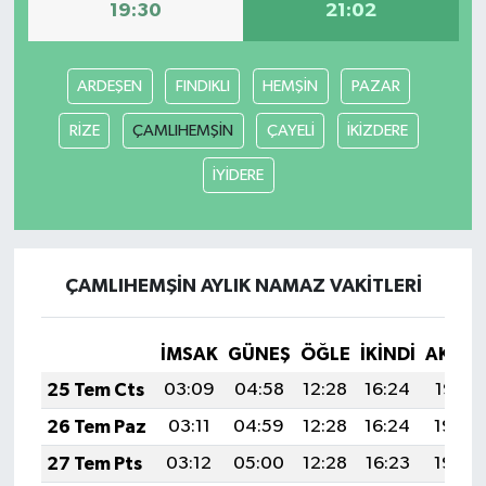
19:30
21:02
Yaşam
ARDEŞEN
FINDIKLI
HEMŞİN
PAZAR
Yerel
RİZE
ÇAMLIHEMŞİN
ÇAYELİ
İKİZDERE
AboneHaber Özel
İYİDERE
ÇAMLIHEMŞİN AYLIK NAMAZ VAKITLERI
İMSAK
GÜNEŞ
ÖĞLE
İKINDI
AKŞA
25 Tem Cts
03:09
04:58
12:28
16:24
19:47
26 Tem Paz
03:11
04:59
12:28
16:24
19:46
27 Tem Pts
03:12
05:00
12:28
16:23
19:45