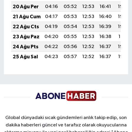
20 Ağu Per
04:16
05:52
12:53
16:41
19:45
21 Ağu Cum
04:17
05:53
12:53
16:40
19:44
22 Ağu Cts
04:19
05:54
12:53
16:39
19:42
23 Ağu Paz
04:20
05:55
12:53
16:38
19:41
24 Ağu Pts
04:22
05:56
12:52
16:37
19:39
25 Ağu Sal
04:23
05:57
12:52
16:37
19:38
Global dünyadaki sıcak gündemleri anlık takip edip, son
dakika haberleri güncel ve tarafsız olarak okuyucularına