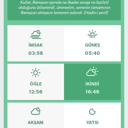
Kullar, Ramazan ayında ne (kadar sevap ve fazilet)
olduğunu bilselerdi, ümmetim, senenin tamamının
Ekonomi
Ramazan olmasını temenni ederdi. (Hadis-i şerif)
Genel
Gündem
İMSAK
GÜNEŞ
03:58
05:40
Haberde İnsan
Kültür Sanat
Magazin
ÖĞLE
İKINDI
12:56
16:48
Politika
Sağlık
AKŞAM
YATSI
Son Dakika