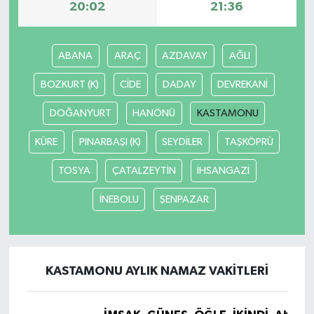
20:02
21:36
Yaşam
ABANA
ARAÇ
AZDAVAY
AĞLI
Yerel
BOZKURT (K)
CİDE
DADAY
DEVREKANİ
AboneHaber Özel
DOĞANYURT
HANÖNÜ
KASTAMONU
KÜRE
PINARBAŞI (K)
SEYDİLER
TAŞKÖPRÜ
TOSYA
ÇATALZEYTİN
İHSANGAZİ
İNEBOLU
ŞENPAZAR
KASTAMONU AYLIK NAMAZ VAKITLERI