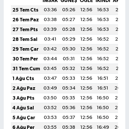
İMSAK
GÜNEŞ
ÖĞLE
İKINDI
AKŞA
25 Tem Cts
03:36
05:26
12:56
16:53
20:17
26 Tem Paz
03:38
05:27
12:56
16:53
20:16
27 Tem Pts
03:39
05:28
12:56
16:53
20:15
28 Tem Sal
03:41
05:29
12:56
16:52
20:14
29 Tem Çar
03:42
05:30
12:56
16:52
20:13
30 Tem Per
03:44
05:31
12:56
16:52
20:12
31 Tem Cum
03:45
05:32
12:56
16:52
20:11
1 Ağu Cts
03:47
05:33
12:56
16:51
20:10
2 Ağu Paz
03:49
05:34
12:56
16:51
20:09
3 Ağu Pts
03:50
05:35
12:56
16:50
20:08
4 Ağu Sal
03:52
05:36
12:56
16:50
20:07
5 Ağu Çar
03:53
05:37
12:56
16:50
20:05
6 Ağu Per
03:55
05:38
12:56
16:49
20:04