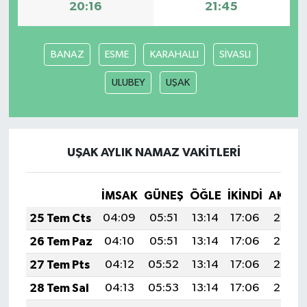
20:16
21:45
Yaşam
BANAZ
ESME
KARAHALLI
SİVASLI
Yerel
ULUBEY
UŞAK
AboneHaber Özel
UŞAK AYLIK NAMAZ VAKITLERI
İMSAK
GÜNEŞ
ÖĞLE
İKINDI
AKŞA
25 Tem Cts
04:09
05:51
13:14
17:06
20:27
26 Tem Paz
04:10
05:51
13:14
17:06
20:26
27 Tem Pts
04:12
05:52
13:14
17:06
20:26
28 Tem Sal
04:13
05:53
13:14
17:06
20:25