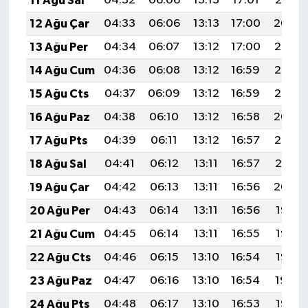
11 Ağu Sal
04:32
06:06
13:13
17:01
20:10
12 Ağu Çar
04:33
06:06
13:13
17:00
20:09
13 Ağu Per
04:34
06:07
13:12
17:00
20:07
14 Ağu Cum
04:36
06:08
13:12
16:59
20:06
15 Ağu Cts
04:37
06:09
13:12
16:59
20:05
16 Ağu Paz
04:38
06:10
13:12
16:58
20:04
17 Ağu Pts
04:39
06:11
13:12
16:57
20:02
18 Ağu Sal
04:41
06:12
13:11
16:57
20:01
19 Ağu Çar
04:42
06:13
13:11
16:56
20:00
20 Ağu Per
04:43
06:14
13:11
16:56
19:58
21 Ağu Cum
04:45
06:14
13:11
16:55
19:57
22 Ağu Cts
04:46
06:15
13:10
16:54
19:56
23 Ağu Paz
04:47
06:16
13:10
16:54
19:54
24 Ağu Pts
04:48
06:17
13:10
16:53
19:53