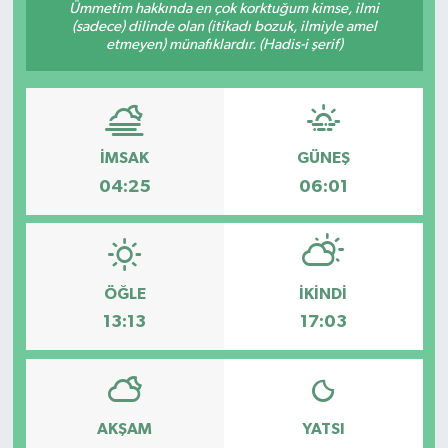
Ümmetim hakkında en çok korktuğum kimse, ilmi
(sadece) dilinde olan (itikadı bozuk, ilmiyle amel
Ekonomi
etmeyen) münafıklardır. (Hadis-i şerif)
Genel
Gündem
İMSAK
GÜNEŞ
04:25
06:01
Haberde İnsan
Kültür Sanat
Magazin
ÖĞLE
İKINDI
13:13
17:03
Politika
Sağlık
AKŞAM
YATSI
Son Dakika