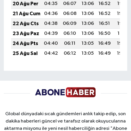
20 Ağu Per
04:35
06:07
13:06
16:52
19:56
21 Ağu Cum
04:36
06:08
13:06
16:52
19:54
22 Ağu Cts
04:38
06:09
13:06
16:51
19:53
23 Ağu Paz
04:39
06:10
13:06
16:50
19:51
24 Ağu Pts
04:40
06:11
13:05
16:49
19:50
25 Ağu Sal
04:42
06:12
13:05
16:49
19:48
Global dünyadaki sıcak gündemleri anlık takip edip, son
dakika haberleri güncel ve tarafsız olarak okuyucularına
aktarma misyonu ile yeni nesil haberciliğin adresi "Abone