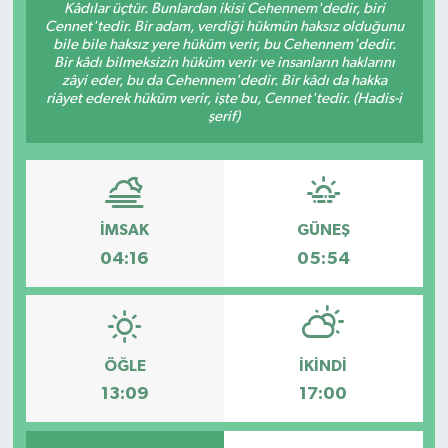
Kâdılar üçtür. Bunlardan ikisi Cehennem'dedir, biri
Cennet'tedir. Bir adam, verdiği hükmün haksız olduğunu
Ekonomi
bile bile haksız yere hüküm verir, bu Cehennem'dedir.
Bir kâdı bilmeksizin hüküm verir ve insanların haklarını
zâyi eder, bu da Cehennem'dedir. Bir kâdı da hakka
Genel
riâyet ederek hüküm verir, işte bu, Cennet'tedir. (Hadis-i
şerif)
Gündem
Haberde İnsan
İMSAK
GÜNEŞ
Kültür Sanat
04:16
05:54
Magazin
Politika
ÖĞLE
İKINDI
Sağlık
13:09
17:00
Son Dakika