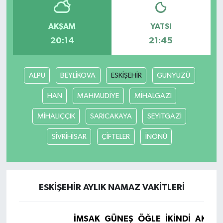
Yaşam
AKŞAM
YATSI
20:14
21:45
Yerel
AboneHaber Özel
ALPU
BEYLİKOVA
ESKİŞEHİR
GÜNYÜZÜ
HAN
MAHMUDİYE
MİHALGAZİ
MİHALIÇÇIK
SARICAKAYA
SEYİTGAZİ
SİVRİHİSAR
ÇİFTELER
İNÖNÜ
ESKİŞEHİR AYLIK NAMAZ VAKITLERI
İMSAK
GÜNEŞ
ÖĞLE
İKINDI
AKŞA