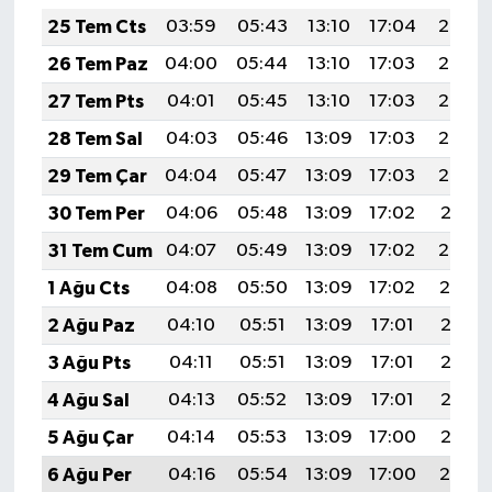
25 Tem Cts
03:59
05:43
13:10
17:04
20:26
26 Tem Paz
04:00
05:44
13:10
17:03
20:25
27 Tem Pts
04:01
05:45
13:10
17:03
20:24
28 Tem Sal
04:03
05:46
13:09
17:03
20:23
29 Tem Çar
04:04
05:47
13:09
17:03
20:22
30 Tem Per
04:06
05:48
13:09
17:02
20:21
31 Tem Cum
04:07
05:49
13:09
17:02
20:20
1 Ağu Cts
04:08
05:50
13:09
17:02
20:19
2 Ağu Paz
04:10
05:51
13:09
17:01
20:18
3 Ağu Pts
04:11
05:51
13:09
17:01
20:17
4 Ağu Sal
04:13
05:52
13:09
17:01
20:16
5 Ağu Çar
04:14
05:53
13:09
17:00
20:15
6 Ağu Per
04:16
05:54
13:09
17:00
20:14