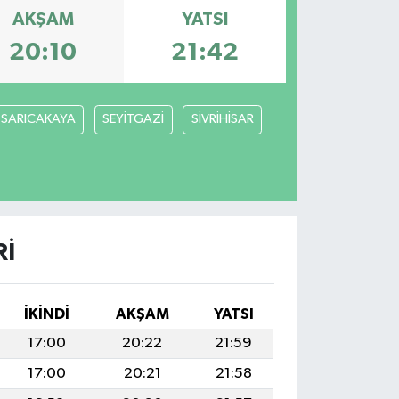
AKŞAM
YATSI
20:10
21:42
SARICAKAYA
SEYİTGAZİ
SİVRİHİSAR
RI
İKINDI
AKŞAM
YATSI
17:00
20:22
21:59
17:00
20:21
21:58