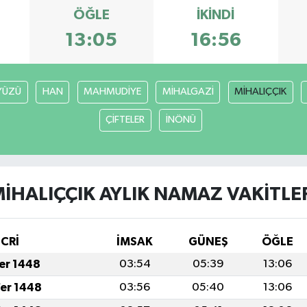
ÖĞLE
İKINDI
13:05
16:56
YÜZÜ
HAN
MAHMUDİYE
MİHALGAZİ
MİHALIÇÇIK
ÇİFTELER
İNÖNÜ
İHALIÇÇIK AYLIK NAMAZ VAKITLE
İCRİ
İMSAK
GÜNEŞ
ÖĞLE
fer 1448
03:54
05:39
13:06
fer 1448
03:56
05:40
13:06