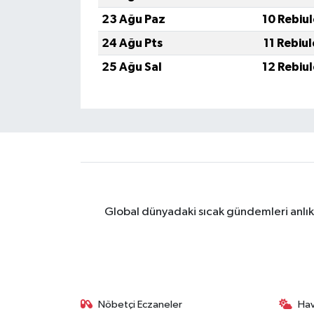
23 Ağu Paz
10 Rebiu
24 Ağu Pts
11 Rebiu
25 Ağu Sal
12 Rebiu
Global dünyadaki sıcak gündemleri anlık 
Nöbetçi Eczaneler
Ha