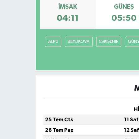
İMSAK
GÜNEŞ
Ekonomi
04:11
05:50
Genel
ALPU
BEYLİKOVA
ESKİŞEHİR
GÜN
Gündem
Haberde İnsan
Kültür Sanat
M
Magazin
Politika
H
25 Tem Cts
11 Sa
Sağlık
26 Tem Paz
12 Sa
Son Dakika