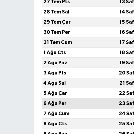
27 Tem Pts
13 Sa
28 Tem Sal
14 Sa
Yaşam
29 Tem Çar
15 Sa
Yerel
30 Tem Per
16 Sa
31 Tem Cum
17 Sa
AboneHaber Özel
1 Ağu Cts
18 Sa
2 Ağu Paz
19 Sa
3 Ağu Pts
20 Sa
4 Ağu Sal
21 Sa
5 Ağu Çar
22 Sa
6 Ağu Per
23 Sa
7 Ağu Cum
24 Sa
8 Ağu Cts
25 Sa
9 Ağu Paz
26 Sa