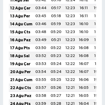
11 Ağu Sal
03:42
05:16
12:24
16:12
19:21
12 Ağu Çar
03:44
05:17
12:23
16:11
19:20
13 Ağu Per
03:45
05:18
12:23
16:11
19:18
14 Ağu Cum
03:46
05:19
12:23
16:10
19:17
15 Ağu Cts
03:48
05:20
12:23
16:10
19:16
16 Ağu Paz
03:49
05:21
12:23
16:09
19:15
17 Ağu Pts
03:50
05:22
12:22
16:08
19:13
18 Ağu Sal
03:52
05:23
12:22
16:08
19:12
19 Ağu Çar
03:53
05:24
12:22
16:07
19:11
20 Ağu Per
03:54
05:24
12:22
16:07
19:09
21 Ağu Cum
03:55
05:25
12:22
16:06
19:08
22 Ağu Cts
03:57
05:26
12:21
16:05
19:06
23 Ağu Paz
03:58
05:27
12:21
16:05
19:05
24 Ağu Pts
03:59
05:28
12:21
16:04
19:04