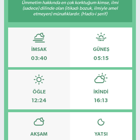
Ümmetim hakkında en çok korktuğum kimse, ilmi
(sadece) dilinde olan (itikadı bozuk, ilmiyle amel
Ekonomi
etmeyen) münafıklardır. (Hadis-i şerif)
Genel
Gündem
İMSAK
GÜNEŞ
03:40
05:15
Haberde İnsan
Kültür Sanat
Magazin
ÖĞLE
İKINDI
12:24
16:13
Politika
Sağlık
AKŞAM
YATSI
Son Dakika