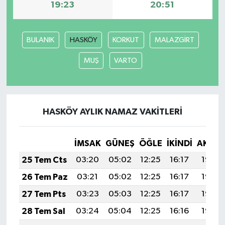
19:23
20:51
Yaşam
BULANIK
HASKÖY
KORKUT
MALAZGİRT
Yerel
MUŞ
VARTO
AboneHaber Özel
HASKÖY AYLIK NAMAZ VAKITLERI
İMSAK
GÜNEŞ
ÖĞLE
İKINDI
AKŞA
25 Tem Cts
03:20
05:02
12:25
16:17
19:38
26 Tem Paz
03:21
05:02
12:25
16:17
19:37
27 Tem Pts
03:23
05:03
12:25
16:17
19:37
28 Tem Sal
03:24
05:04
12:25
16:16
19:36