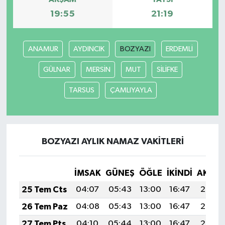
19:55
21:19
Yaşam
Yerel
ANAMUR
AYDINCIK
BOZYAZI
ERDEMLİ
GÜLNAR
MERSİN
MUT
SİLİFKE
AboneHaber Özel
TARSUS
ÇAMLIYAYLA
BOZYAZI AYLIK NAMAZ VAKITLERI
İMSAK
GÜNEŞ
ÖĞLE
İKINDI
AKŞA
25 Tem Cts
04:07
05:43
13:00
16:47
20:07
26 Tem Paz
04:08
05:43
13:00
16:47
20:06
27 Tem Pts
04:10
05:44
13:00
16:47
20:05