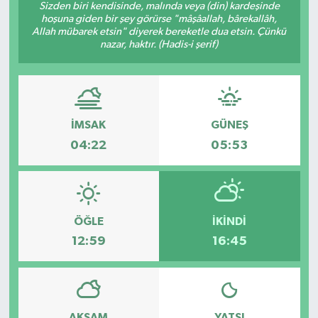
Sizden biri kendisinde, malında veya (din) kardeşinde
hoşuna giden bir şey görürse "mâşâallah, bârekallâh,
Ekonomi
Allah mübarek etsin" diyerek bereketle dua etsin. Çünkü
nazar, haktır. (Hadis-i şerif)
Genel
Gündem
İMSAK
GÜNEŞ
Haberde İnsan
04:22
05:53
Kültür Sanat
Magazin
ÖĞLE
İKINDI
12:59
16:45
Politika
Sağlık
Son Dakika
AKŞAM
YATSI