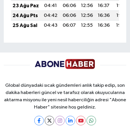
23 Ağu Paz
04:41
06:06
12:56
16:37
19:36
24 Ağu Pts
04:42
06:06
12:56
16:36
19:35
25 Ağu Sal
04:43
06:07
12:55
16:36
19:34
Global dünyadaki sıcak gündemleri anlık takip edip, son
dakika haberleri güncel ve tarafsız olarak okuyucularına
aktarma misyonu ile yeni nesil haberciliğin adresi "Abone
Haber" sitesine hoş geldiniz.