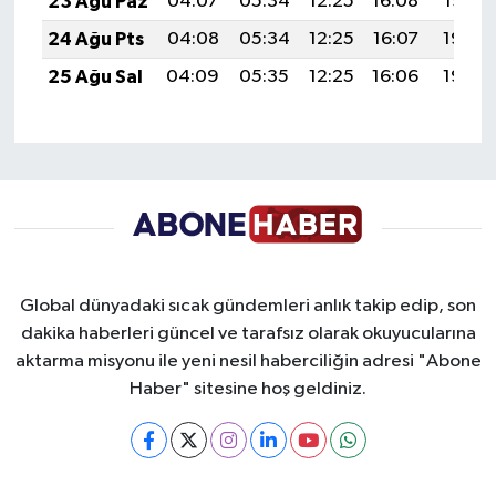
23 Ağu Paz
04:07
05:34
12:25
16:08
19:07
24 Ağu Pts
04:08
05:34
12:25
16:07
19:06
25 Ağu Sal
04:09
05:35
12:25
16:06
19:05
Global dünyadaki sıcak gündemleri anlık takip edip, son
dakika haberleri güncel ve tarafsız olarak okuyucularına
aktarma misyonu ile yeni nesil haberciliğin adresi "Abone
Haber" sitesine hoş geldiniz.