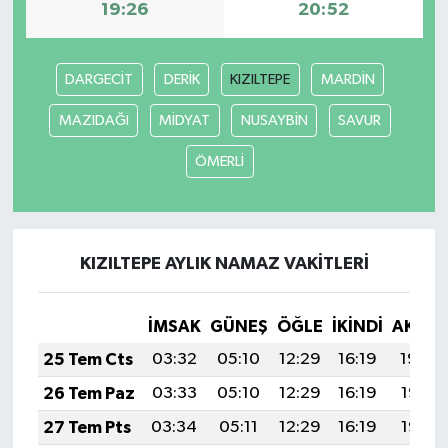
19:26
20:52
Yaşam
DARGECİT
DERİK
KIZILTEPE
MARDİN
Yerel
MAZIDAĞI
MİDYAT
NUSAYBİN
SAVUR
AboneHaber Özel
ÖMERLİ
KIZILTEPE AYLIK NAMAZ VAKITLERI
İMSAK
GÜNEŞ
ÖĞLE
İKINDI
AKŞA
25 Tem Cts
03:32
05:10
12:29
16:19
19:39
26 Tem Paz
03:33
05:10
12:29
16:19
19:38
27 Tem Pts
03:34
05:11
12:29
16:19
19:37