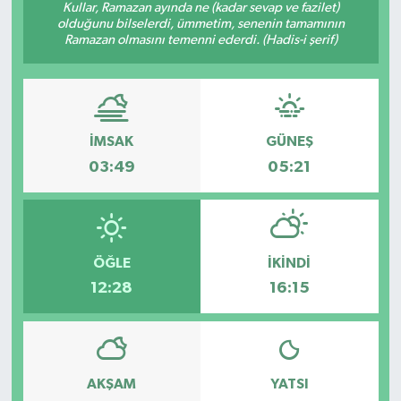
Kullar, Ramazan ayında ne (kadar sevap ve fazilet)
olduğunu bilselerdi, ümmetim, senenin tamamının
Ekonomi
Ramazan olmasını temenni ederdi. (Hadis-i şerif)
Genel
Gündem
İMSAK
GÜNEŞ
03:49
05:21
Haberde İnsan
Kültür Sanat
Magazin
ÖĞLE
İKINDI
12:28
16:15
Politika
Sağlık
AKŞAM
YATSI
Son Dakika