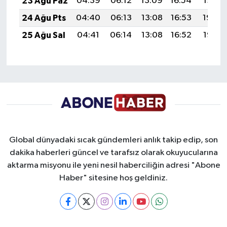
23 Ağu Paz
04:39
06:12
13:09
16:54
19:56
24 Ağu Pts
04:40
06:13
13:08
16:53
19:54
25 Ağu Sal
04:41
06:14
13:08
16:52
19:53
Global dünyadaki sıcak gündemleri anlık takip edip, son
dakika haberleri güncel ve tarafsız olarak okuyucularına
aktarma misyonu ile yeni nesil haberciliğin adresi "Abone
Haber" sitesine hoş geldiniz.