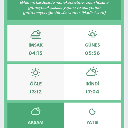
(Mümin) kardeşinle münakaşa etme, onun hoşuna
gitmeyecek şakalar yapma ve ona yerine
Ekonomi
getiremeyeceğin bir söz verme. (Hadis-i şerif)
Genel
Gündem
İMSAK
GÜNEŞ
04:15
05:56
Haberde İnsan
Kültür Sanat
Magazin
ÖĞLE
İKINDI
13:12
17:04
Politika
Sağlık
AKŞAM
YATSI
Son Dakika