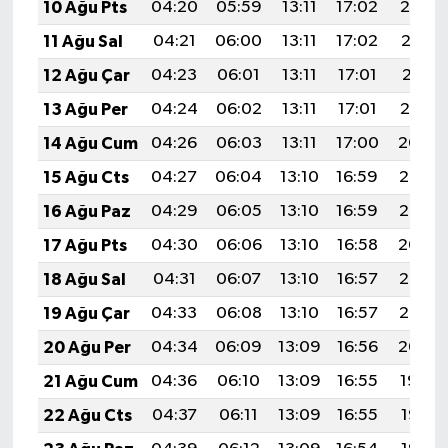
10 Ağu Pts
04:20
05:59
13:11
17:02
20:14
11 Ağu Sal
04:21
06:00
13:11
17:02
20:13
12 Ağu Çar
04:23
06:01
13:11
17:01
20:11
13 Ağu Per
04:24
06:02
13:11
17:01
20:10
14 Ağu Cum
04:26
06:03
13:11
17:00
20:09
15 Ağu Cts
04:27
06:04
13:10
16:59
20:07
16 Ağu Paz
04:29
06:05
13:10
16:59
20:06
17 Ağu Pts
04:30
06:06
13:10
16:58
20:04
18 Ağu Sal
04:31
06:07
13:10
16:57
20:03
19 Ağu Çar
04:33
06:08
13:10
16:57
20:02
20 Ağu Per
04:34
06:09
13:09
16:56
20:00
21 Ağu Cum
04:36
06:10
13:09
16:55
19:59
22 Ağu Cts
04:37
06:11
13:09
16:55
19:57