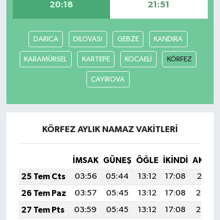
20:18
21:51
Yaşam
DARICA
DİLOVASI
GEBZE
KANDIRA
Yerel
KARAMÜRSEL
KARTEPE
KOCAELİ
KÖRFEZ
AboneHaber Özel
ÇAYIROVA
KÖRFEZ AYLIK NAMAZ VAKITLERI
İMSAK
GÜNEŞ
ÖĞLE
İKINDI
AKŞA
25 Tem Cts
03:56
05:44
13:12
17:08
20:31
26 Tem Paz
03:57
05:45
13:12
17:08
20:30
27 Tem Pts
03:59
05:45
13:12
17:08
20:29