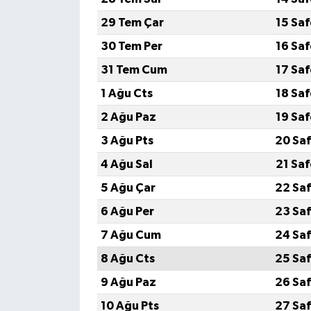
29 Tem Çar
15 Sa
Yaşam
30 Tem Per
16 Sa
Yerel
31 Tem Cum
17 Sa
1 Ağu Cts
18 Sa
AboneHaber Özel
2 Ağu Paz
19 Sa
3 Ağu Pts
20 Saf
4 Ağu Sal
21 Sa
5 Ağu Çar
22 Saf
6 Ağu Per
23 Saf
7 Ağu Cum
24 Saf
8 Ağu Cts
25 Saf
9 Ağu Paz
26 Saf
10 Ağu Pts
27 Saf