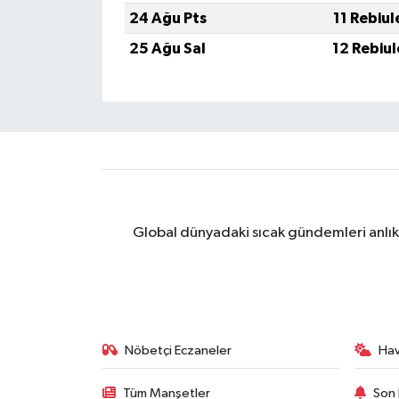
24 Ağu Pts
11 Rebiu
25 Ağu Sal
12 Rebiu
Global dünyadaki sıcak gündemleri anlık 
Nöbetçi Eczaneler
Ha
Tüm Manşetler
Son 