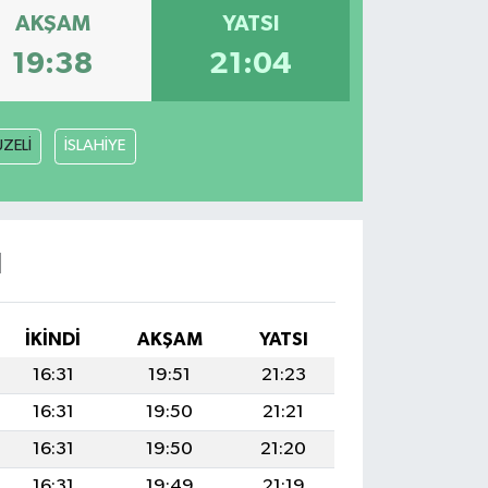
AKŞAM
YATSI
19:38
21:04
ZELİ
İSLAHİYE
I
İKINDI
AKŞAM
YATSI
16:31
19:51
21:23
16:31
19:50
21:21
16:31
19:50
21:20
16:31
19:49
21:19