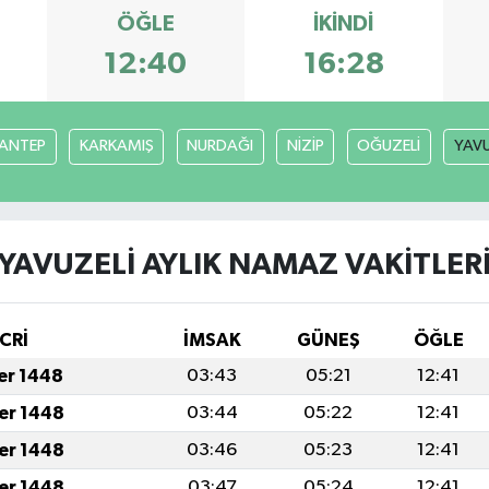
ÖĞLE
İKINDI
12:40
16:28
ANTEP
KARKAMIŞ
NURDAĞI
NİZİP
OĞUZELİ
YAVU
YAVUZELİ AYLIK NAMAZ VAKITLER
CRİ
İMSAK
GÜNEŞ
ÖĞLE
fer 1448
03:43
05:21
12:41
fer 1448
03:44
05:22
12:41
fer 1448
03:46
05:23
12:41
fer 1448
03:47
05:24
12:41