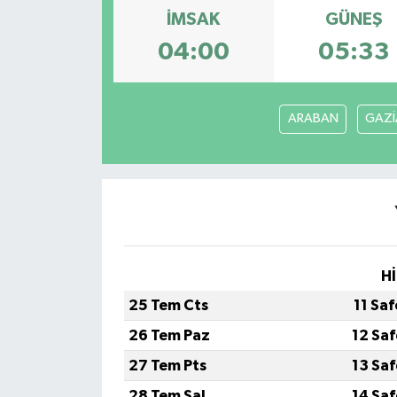
İMSAK
GÜNEŞ
Ekonomi
04:00
05:33
Genel
ARABAN
GAZİ
Gündem
Haberde İnsan
Kültür Sanat
Magazin
Hİ
Politika
25 Tem Cts
11 Sa
26 Tem Paz
12 Sa
Sağlık
27 Tem Pts
13 Sa
Son Dakika
28 Tem Sal
14 Sa