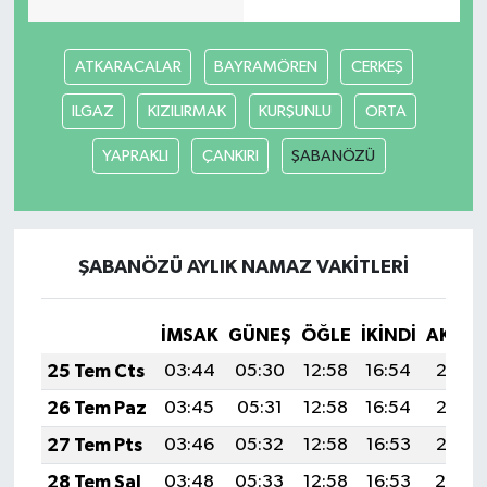
Yaşam
ATKARACALAR
BAYRAMÖREN
CERKEŞ
Yerel
ILGAZ
KIZILIRMAK
KURŞUNLU
ORTA
YAPRAKLI
ÇANKIRI
ŞABANÖZÜ
AboneHaber Özel
ŞABANÖZÜ AYLIK NAMAZ VAKITLERI
İMSAK
GÜNEŞ
ÖĞLE
İKINDI
AKŞA
25 Tem Cts
03:44
05:30
12:58
16:54
20:16
26 Tem Paz
03:45
05:31
12:58
16:54
20:16
27 Tem Pts
03:46
05:32
12:58
16:53
20:15
28 Tem Sal
03:48
05:33
12:58
16:53
20:14