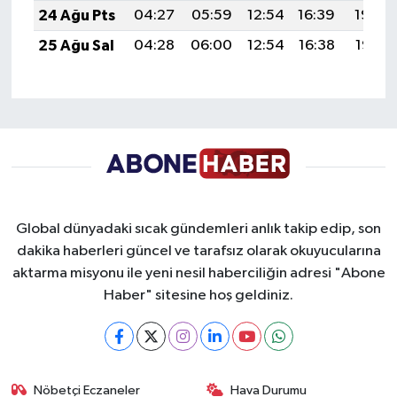
24 Ağu Pts
04:27
05:59
12:54
16:39
19:40
25 Ağu Sal
04:28
06:00
12:54
16:38
19:38
Global dünyadaki sıcak gündemleri anlık takip edip, son
dakika haberleri güncel ve tarafsız olarak okuyucularına
aktarma misyonu ile yeni nesil haberciliğin adresi "Abone
Haber" sitesine hoş geldiniz.
Nöbetçi Eczaneler
Hava Durumu