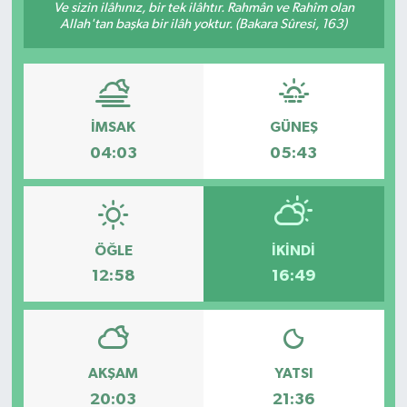
Ve sizin ilâhınız, bir tek ilâhtır. Rahmân ve Rahîm olan
Allah'tan başka bir ilâh yoktur. (Bakara Sûresi, 163)
Ekonomi
Genel
Gündem
İMSAK
GÜNEŞ
04:03
05:43
Haberde İnsan
Kültür Sanat
ÖĞLE
İKINDI
Magazin
12:58
16:49
Politika
Sağlık
AKŞAM
YATSI
20:03
21:36
Son Dakika