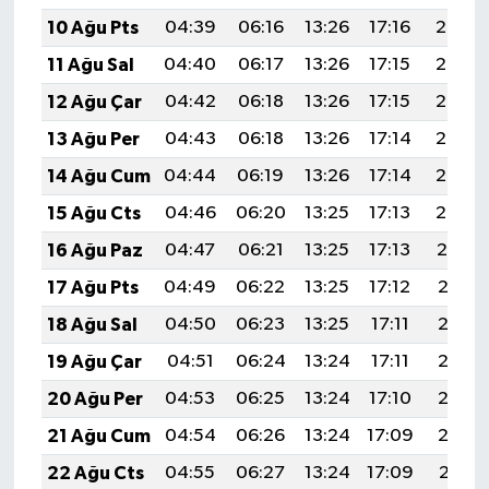
10 Ağu Pts
04:39
06:16
13:26
17:16
20:27
11 Ağu Sal
04:40
06:17
13:26
17:15
20:26
12 Ağu Çar
04:42
06:18
13:26
17:15
20:24
13 Ağu Per
04:43
06:18
13:26
17:14
20:23
14 Ağu Cum
04:44
06:19
13:26
17:14
20:22
15 Ağu Cts
04:46
06:20
13:25
17:13
20:20
16 Ağu Paz
04:47
06:21
13:25
17:13
20:19
17 Ağu Pts
04:49
06:22
13:25
17:12
20:18
18 Ağu Sal
04:50
06:23
13:25
17:11
20:16
19 Ağu Çar
04:51
06:24
13:24
17:11
20:15
20 Ağu Per
04:53
06:25
13:24
17:10
20:13
21 Ağu Cum
04:54
06:26
13:24
17:09
20:12
22 Ağu Cts
04:55
06:27
13:24
17:09
20:11