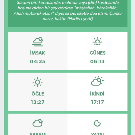
Sizden biri kendisinde, malında veya (din) kardeşinde
hoşuna giden bir şey görürse "mâşâallah, bârekallâh,
Ekonomi
Allah mübarek etsin" diyerek bereketle dua etsin. Çünkü
nazar, haktır. (Hadis-i şerif)
Genel
Gündem
İMSAK
GÜNEŞ
Haberde İnsan
04:35
06:13
Kültür Sanat
Magazin
ÖĞLE
İKINDI
13:27
17:17
Politika
Sağlık
Son Dakika
AKŞAM
YATSI