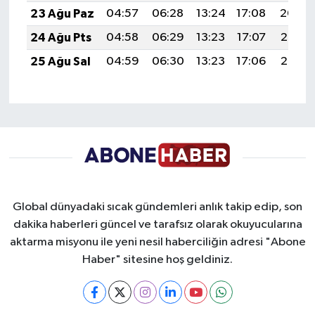
23 Ağu Paz
04:57
06:28
13:24
17:08
20:09
24 Ağu Pts
04:58
06:29
13:23
17:07
20:08
25 Ağu Sal
04:59
06:30
13:23
17:06
20:06
Global dünyadaki sıcak gündemleri anlık takip edip, son
dakika haberleri güncel ve tarafsız olarak okuyucularına
aktarma misyonu ile yeni nesil haberciliğin adresi "Abone
Haber" sitesine hoş geldiniz.