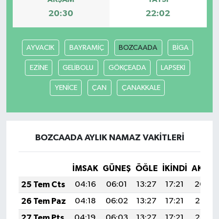
20:30
22:02
Yaşam
Yerel
AYVACIK
BAYRAMİÇ
BOZCAADA
BİGA
EZİNE
GELİBOLU
GÖKÇEADA
LAPSEKİ
AboneHaber Özel
YENİCE
ÇAN
ÇANAKKALE
BOZCAADA AYLIK NAMAZ VAKITLERI
İMSAK
GÜNEŞ
ÖĞLE
İKINDI
AKŞA
25 Tem Cts
04:16
06:01
13:27
17:21
20:44
26 Tem Paz
04:18
06:02
13:27
17:21
20:43
27 Tem Pts
04:19
06:03
13:27
17:21
20:42