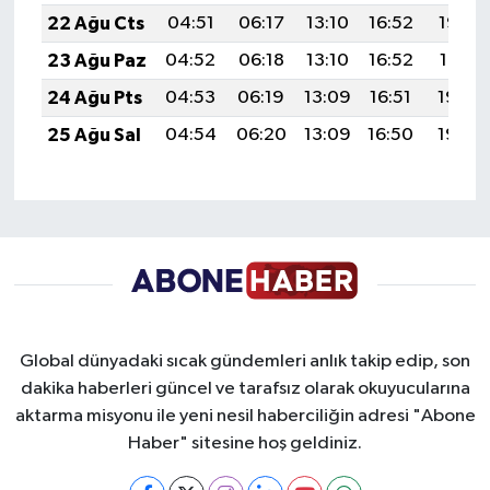
22 Ağu Cts
04:51
06:17
13:10
16:52
19:53
23 Ağu Paz
04:52
06:18
13:10
16:52
19:51
24 Ağu Pts
04:53
06:19
13:09
16:51
19:50
25 Ağu Sal
04:54
06:20
13:09
16:50
19:49
Global dünyadaki sıcak gündemleri anlık takip edip, son
dakika haberleri güncel ve tarafsız olarak okuyucularına
aktarma misyonu ile yeni nesil haberciliğin adresi "Abone
Haber" sitesine hoş geldiniz.