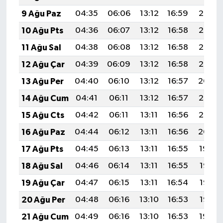
9 Ağu Paz
04:35
06:06
13:12
16:59
20:08
10 Ağu Pts
04:36
06:07
13:12
16:58
20:07
11 Ağu Sal
04:38
06:08
13:12
16:58
20:06
12 Ağu Çar
04:39
06:09
13:12
16:58
20:05
13 Ağu Per
04:40
06:10
13:12
16:57
20:04
14 Ağu Cum
04:41
06:11
13:12
16:57
20:03
15 Ağu Cts
04:42
06:11
13:11
16:56
20:02
16 Ağu Paz
04:44
06:12
13:11
16:56
20:00
17 Ağu Pts
04:45
06:13
13:11
16:55
19:59
18 Ağu Sal
04:46
06:14
13:11
16:55
19:58
19 Ağu Çar
04:47
06:15
13:11
16:54
19:56
20 Ağu Per
04:48
06:16
13:10
16:53
19:55
21 Ağu Cum
04:49
06:16
13:10
16:53
19:54