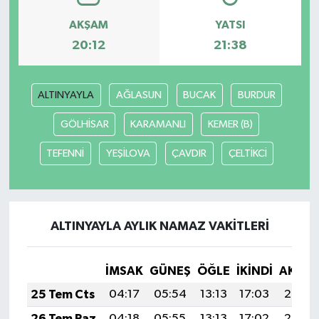
AKŞAM
YATSI
Yaşam
20:12
21:38
Yerel
ALTINYAYLA
AĞLASUN
BUCAK
BURDUR
AboneHaber Özel
GÖLHİSAR
KARAMANLI
KEMER (B)
TEFENNİ
YEŞİLOVA
ÇAVDIR
ÇELTİKCİ
ALTINYAYLA AYLIK NAMAZ VAKITLERI
İMSAK
GÜNEŞ
ÖĞLE
İKINDI
AKŞA
25 Tem Cts
04:17
05:54
13:13
17:03
20:23
26 Tem Paz
04:18
05:55
13:13
17:02
20:22