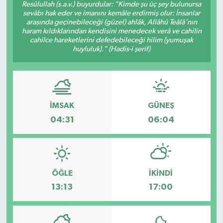
Resûlullah (s.a.v.) buyurdular: "Kimde şu üç şey bulunursa
sevâbı hak eder ve imanını kemâle erdirmiş olur: İnsanlar
Ekonomi
arasında geçinebileceği (güzel) ahlâk, Allâhü Teâlâ'nın
haram kıldıklarından kendisini menedecek verâ ve cahilin
cahilce hareketlerini defedebileceği hilim (yumuşak
Genel
huyluluk)." (Hadis-i şerif)
Gündem
Haberde İnsan
İMSAK
GÜNEŞ
Kültür Sanat
04:31
06:04
Magazin
Politika
ÖĞLE
İKINDI
13:13
17:00
Sağlık
Son Dakika