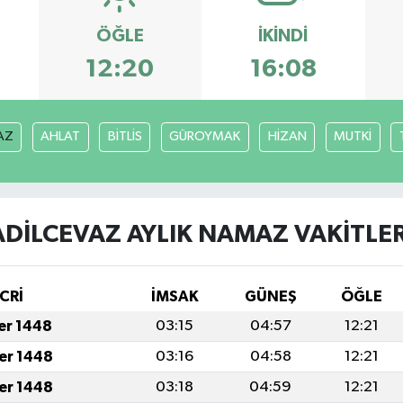
ÖĞLE
İKINDI
12:20
16:08
AZ
AHLAT
BİTLİS
GÜROYMAK
HİZAN
MUTKİ
ADİLCEVAZ AYLIK NAMAZ VAKITLER
CRİ
İMSAK
GÜNEŞ
ÖĞLE
fer 1448
03:15
04:57
12:21
fer 1448
03:16
04:58
12:21
fer 1448
03:18
04:59
12:21