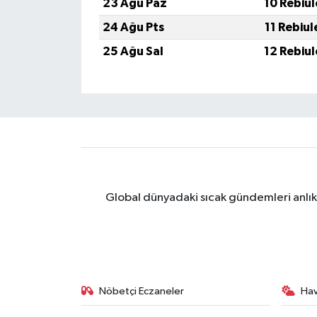
23 Ağu Paz
10 Rebiu
24 Ağu Pts
11 Rebiu
25 Ağu Sal
12 Rebiu
Global dünyadaki sıcak gündemleri anlık 
Nöbetçi Eczaneler
Ha