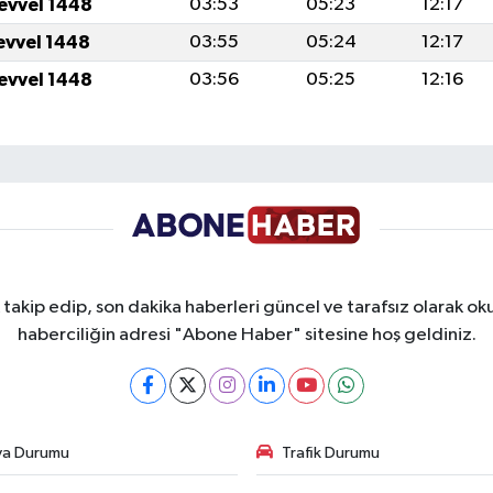
levvel 1448
03:53
05:23
12:17
levvel 1448
03:55
05:24
12:17
levvel 1448
03:56
05:25
12:16
takip edip, son dakika haberleri güncel ve tarafsız olarak oku
haberciliğin adresi "Abone Haber" sitesine hoş geldiniz.
va Durumu
Trafik Durumu