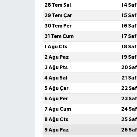
28 Tem Sal
14 Sa
Yaşam
29 Tem Çar
15 Sa
30 Tem Per
16 Sa
Yerel
31 Tem Cum
17 Sa
AboneHaber Özel
1 Ağu Cts
18 Sa
2 Ağu Paz
19 Sa
3 Ağu Pts
20 Saf
4 Ağu Sal
21 Sa
5 Ağu Çar
22 Saf
6 Ağu Per
23 Saf
7 Ağu Cum
24 Saf
8 Ağu Cts
25 Saf
9 Ağu Paz
26 Saf