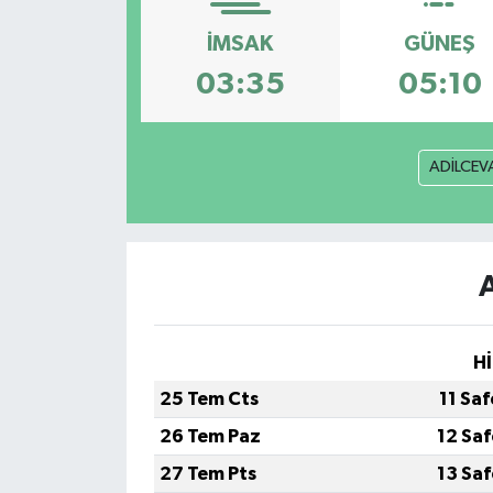
Ekonomi
İMSAK
GÜNEŞ
03:35
05:10
Genel
Gündem
ADİLCEV
Haberde İnsan
Kültür Sanat
Magazin
Hİ
Politika
25 Tem Cts
11 Sa
Sağlık
26 Tem Paz
12 Sa
27 Tem Pts
13 Sa
Son Dakika