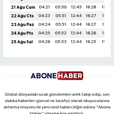
21 Ağu Cum
04:21
05:50
12:45
16:28
19:30
22 Ağu Cts
04:23
05:51
12:44
16:27
19:28
23 Ağu Paz
04:24
05:51
12:44
16:27
19:27
24 Ağu Pts
04:25
05:52
12:44
16:26
19:25
25 Ağu Sal
04:26
05:53
12:44
16:25
19:24
Global dünyadaki sıcak gündemleri anlık takip edip, son
dakika haberleri güncel ve tarafsız olarak okuyucularına
aktarma misyonu ile yeni nesil haberciliğin adresi "Abone
Haber" sitesine hoş geldiniz.