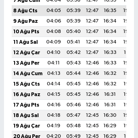
7 Ağu Cum
04:04
05:38
12:47
16:35
19:47
8 Ağu Cts
04:05
05:39
12:47
16:35
19:46
9 Ağu Paz
04:06
05:39
12:47
16:34
19:45
10 Ağu Pts
04:08
05:40
12:47
16:34
19:43
11 Ağu Sal
04:09
05:41
12:47
16:34
19:42
12 Ağu Çar
04:10
05:42
12:47
16:33
19:41
13 Ağu Per
04:11
05:43
12:46
16:33
19:40
14 Ağu Cum
04:13
05:44
12:46
16:32
19:39
15 Ağu Cts
04:14
05:45
12:46
16:32
19:37
16 Ağu Paz
04:15
05:45
12:46
16:31
19:36
17 Ağu Pts
04:16
05:46
12:46
16:31
19:35
18 Ağu Sal
04:18
05:47
12:45
16:30
19:34
19 Ağu Çar
04:19
05:48
12:45
16:29
19:32
20 Ağu Per
04:20
05:49
12:45
16:29
19:31