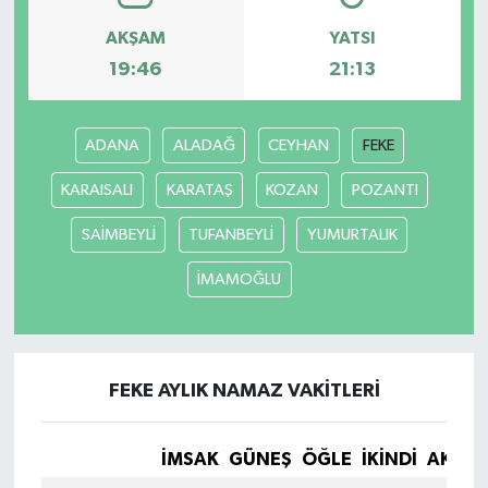
AKŞAM
YATSI
Yaşam
19:46
21:13
Yerel
ADANA
ALADAĞ
CEYHAN
FEKE
AboneHaber Özel
KARAISALI
KARATAŞ
KOZAN
POZANTI
SAİMBEYLİ
TUFANBEYLİ
YUMURTALIK
İMAMOĞLU
FEKE AYLIK NAMAZ VAKITLERI
İMSAK
GÜNEŞ
ÖĞLE
İKINDI
AKŞA