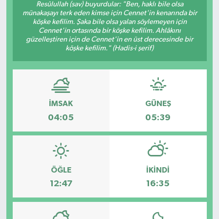
Resûlullah (sav) buyurdular: "Ben, haklı bile olsa
münakaşayı terk eden kimse için Cennet'in kenarında bir
Ekonomi
köşke kefilim. Şaka bile olsa yalan söylemeyen için
Cennet'in ortasında bir köşke kefilim. Ahlâkını
güzelleştiren için de Cennet'in en üst derecesinde bir
Genel
köşke kefilim." (Hadis-i şerif)
Gündem
Haberde İnsan
İMSAK
GÜNEŞ
Kültür Sanat
04:05
05:39
Magazin
Politika
ÖĞLE
İKINDI
12:47
16:35
Sağlık
Son Dakika