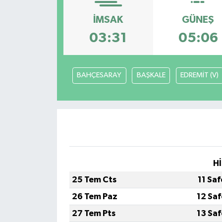
Ekonomi
İMSAK
GÜNEŞ
03:31
05:06
Genel
Gündem
BAHÇESARAY
BAŞKALE
EDREMİT (V)
Haberde İnsan
Kültür Sanat
Magazin
Hİ
Politika
25 Tem Cts
11 Sa
Sağlık
26 Tem Paz
12 Sa
27 Tem Pts
13 Sa
Son Dakika