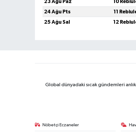
23 Ağu Paz
10 Rebiu
24 Ağu Pts
11 Rebiu
25 Ağu Sal
12 Rebiu
Global dünyadaki sıcak gündemleri anlık 
Nöbetçi Eczaneler
Ha