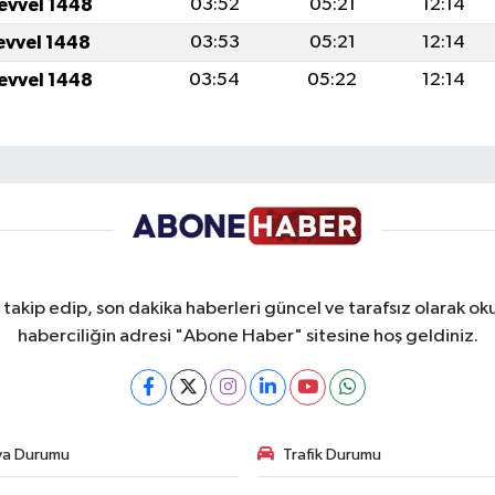
levvel 1448
03:52
05:21
12:14
levvel 1448
03:53
05:21
12:14
levvel 1448
03:54
05:22
12:14
takip edip, son dakika haberleri güncel ve tarafsız olarak oku
haberciliğin adresi "Abone Haber" sitesine hoş geldiniz.
va Durumu
Trafik Durumu