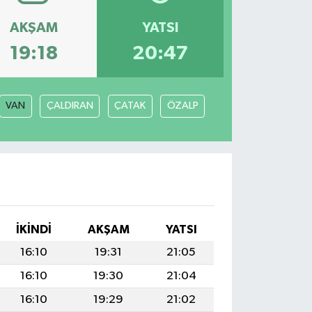
AKŞAM
YATSI
19:18
20:47
VAN
ÇALDIRAN
ÇATAK
ÖZALP
İKINDI
AKŞAM
YATSI
16:10
19:31
21:05
16:10
19:30
21:04
16:10
19:29
21:02