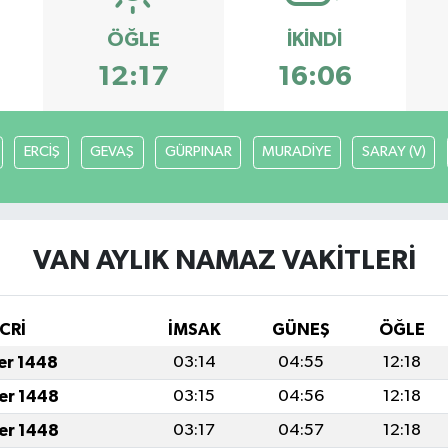
ÖĞLE
İKINDI
12:17
16:06
ERCİŞ
GEVAŞ
GÜRPINAR
MURADİYE
SARAY (V)
VAN AYLIK NAMAZ VAKITLERI
CRİ
İMSAK
GÜNEŞ
ÖĞLE
fer 1448
03:14
04:55
12:18
fer 1448
03:15
04:56
12:18
fer 1448
03:17
04:57
12:18