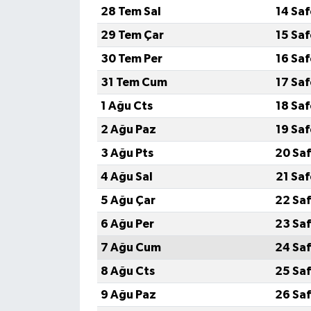
28 Tem Sal
14 Sa
Yaşam
29 Tem Çar
15 Sa
30 Tem Per
16 Sa
Yerel
31 Tem Cum
17 Sa
AboneHaber Özel
1 Ağu Cts
18 Sa
2 Ağu Paz
19 Sa
3 Ağu Pts
20 Saf
4 Ağu Sal
21 Sa
5 Ağu Çar
22 Saf
6 Ağu Per
23 Saf
7 Ağu Cum
24 Saf
8 Ağu Cts
25 Saf
9 Ağu Paz
26 Saf