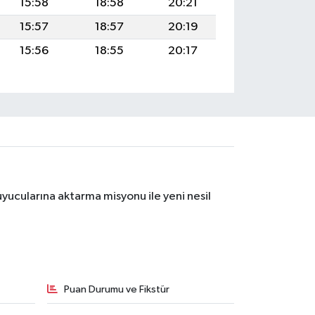
15:58
18:58
20:21
15:57
18:57
20:19
15:56
18:55
20:17
yucularına aktarma misyonu ile yeni nesil
Puan Durumu ve Fikstür