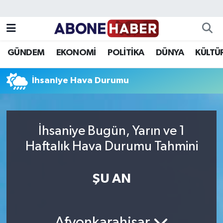
Yazarlar
Nöbetçi Eczaneler
GÜNDEM
EKONOMİ
POLİTİKA
DÜNYA
KÜLTÜ
Foto Galeri
Hava Durumu
İhsaniye Hava Durumu
Video
Trafik Durumu
Asayiş
Süper Lig Puan Durumu ve Fikstür
İhsaniye Bugün, Yarın ve 1
Bilim ve Teknoloji
Tüm Manşetler
Haftalık Hava Durumu Tahmini
Çevre
Son Dakika Haberleri
ŞU AN
Dünya
Haber Arşivi
Eğitim
Afyonkarahisar