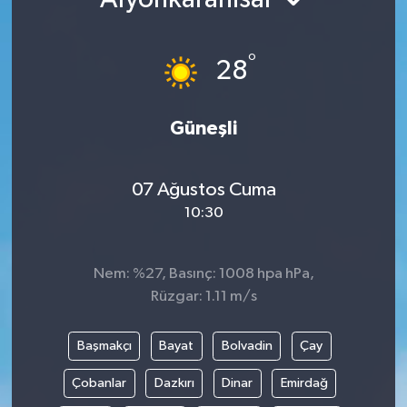
Ekonomi
°
28
Genel
Gündem
Güneşli
Haberde İnsan
07 Ağustos Cuma
10:30
Kültür Sanat
Magazin
Nem: %27, Basınç: 1008 hpa hPa,
Rüzgar: 1.11 m/s
Politika
Başmakçı
Bayat
Bolvadin
Çay
Sağlık
Çobanlar
Dazkırı
Dinar
Emirdağ
Son Dakika