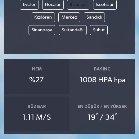
Evciler
Hocalar
İhsaniye
İscehisar
Yaşam
Kızılören
Merkez
Sandıklı
Yerel
Sinanpaşa
Sultandağı
Şuhut
AboneHaber Özel
NEM
BASINÇ
%27
1008 HPA
hpa
RÜZGAR
EN DÜŞÜK / EN YÜKSEK
°
°
1.11 M/S
19
/ 34