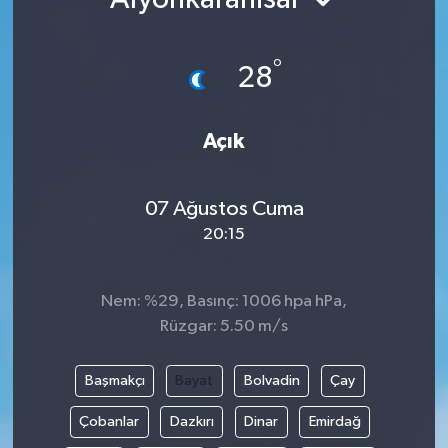
Ekonomi
°
28
Genel
Gündem
Açık
Haberde İnsan
07 Ağustos Cuma
20:15
Kültür Sanat
Magazin
Nem: %29, Basınç: 1006 hpa hPa,
Rüzgar: 5.50 m/s
Politika
Başmakçı
Bayat
Bolvadin
Çay
Sağlık
Çobanlar
Dazkırı
Dinar
Emirdağ
Son Dakika