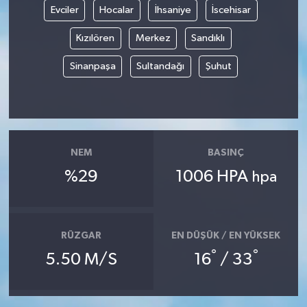
Evciler
Hocalar
İhsaniye
İscehisar
Yaşam
Kızılören
Merkez
Sandıklı
Yerel
Sinanpaşa
Sultandağı
Şuhut
AboneHaber Özel
NEM
BASINÇ
%29
1006 HPA
hpa
RÜZGAR
EN DÜŞÜK / EN YÜKSEK
°
°
5.50 M/S
16
/ 33