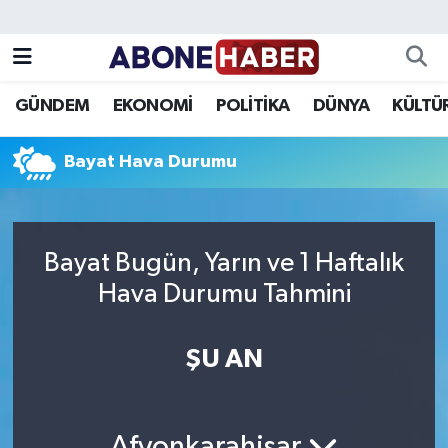
Yazarlar
Nöbetçi Eczaneler
GÜNDEM
EKONOMİ
POLİTİKA
DÜNYA
KÜLTÜ
Foto Galeri
Hava Durumu
Bayat Hava Durumu
Video
Trafik Durumu
Asayiş
Süper Lig Puan Durumu ve Fikstür
Bayat Bugün, Yarın ve 1 Haftalık
Bilim ve Teknoloji
Tüm Manşetler
Hava Durumu Tahmini
Çevre
Son Dakika Haberleri
ŞU AN
Dünya
Haber Arşivi
Eğitim
Afyonkarahisar