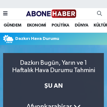
Yazarlar
Nöbetçi Eczaneler
GÜNDEM
EKONOMİ
POLİTİKA
DÜNYA
KÜLTÜ
Foto Galeri
Hava Durumu
Dazkırı Hava Durumu
Video
Trafik Durumu
Asayiş
Süper Lig Puan Durumu ve Fikstür
Dazkırı Bugün, Yarın ve 1
Bilim ve Teknoloji
Tüm Manşetler
Haftalık Hava Durumu Tahmini
Çevre
Son Dakika Haberleri
ŞU AN
Dünya
Haber Arşivi
Eğitim
Afyonkarahisar