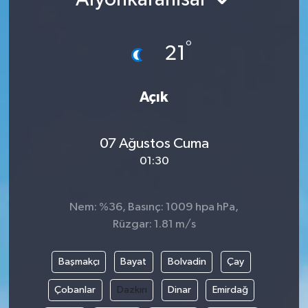
Ekonomi
°
21
Genel
Gündem
Açık
Haberde İnsan
07 Ağustos Cuma
01:30
Kültür Sanat
Magazin
Nem: %36, Basınç: 1009 hpa hPa,
Rüzgar: 1.81 m/s
Politika
Başmakçı
Bayat
Bolvadin
Çay
Sağlık
Çobanlar
Dazkırı
Dinar
Emirdağ
Son Dakika