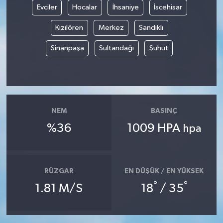
Evciler
Hocalar
İhsaniye
İscehisar
Yaşam
Kızılören
Merkez
Sandıklı
Yerel
Sinanpaşa
Sultandağı
Şuhut
AboneHaber Özel
NEM
BASINÇ
%36
1009 HPA
hpa
RÜZGAR
EN DÜŞÜK / EN YÜKSEK
°
°
1.81 M/S
18
/ 35