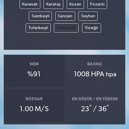
Karaisalı
Karataş
Kozan
Pozantı
Yaşam
Saimbeyli
Sarıçam
Seyhan
Yerel
Tufanbeyli
Yumurtalık
Yüreğir
AboneHaber Özel
NEM
BASINÇ
%91
1008 HPA
hpa
RÜZGAR
EN DÜŞÜK / EN YÜKSEK
°
°
1.00 M/S
23
/ 36