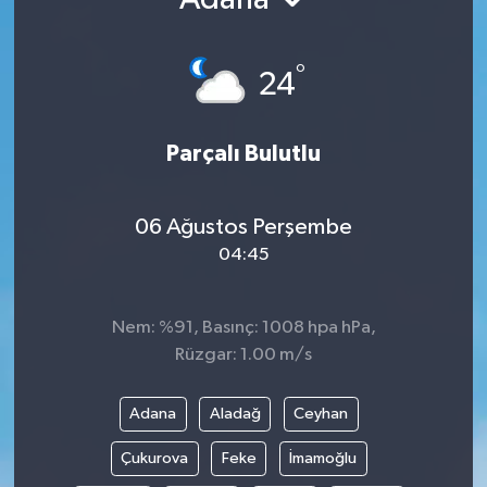
Ekonomi
°
24
Genel
Gündem
Parçalı Bulutlu
Haberde İnsan
06 Ağustos Perşembe
04:45
Kültür Sanat
Magazin
Nem: %91, Basınç: 1008 hpa hPa,
Rüzgar: 1.00 m/s
Politika
Adana
Aladağ
Ceyhan
Sağlık
Çukurova
Feke
İmamoğlu
Son Dakika