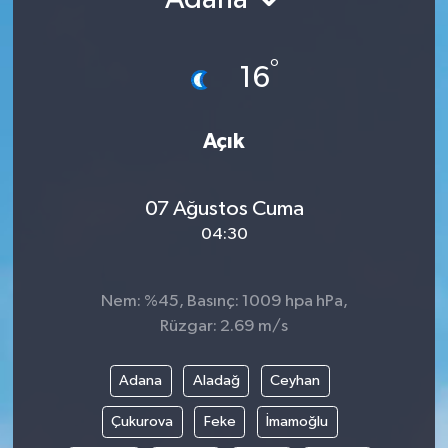
Ekonomi
°
16
Genel
Gündem
Açık
Haberde İnsan
07 Ağustos Cuma
04:30
Kültür Sanat
Magazin
Nem: %45, Basınç: 1009 hpa hPa,
Rüzgar: 2.69 m/s
Politika
Adana
Aladağ
Ceyhan
Sağlık
Çukurova
Feke
İmamoğlu
Son Dakika