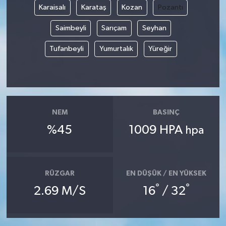
Karaisalı
Karataş
Kozan
Pozantı
Yaşam
Saimbeyli
Sarıçam
Seyhan
Yerel
Tufanbeyli
Yumurtalık
Yüreğir
AboneHaber Özel
NEM
BASINÇ
%45
1009 HPA
hpa
RÜZGAR
EN DÜŞÜK / EN YÜKSEK
°
°
2.69 M/S
16
/ 32