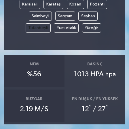
Karaisalı
Karataş
Kozan
Pozantı
Yaşam
Saimbeyli
Sarıçam
Seyhan
Yerel
Tufanbeyli
Yumurtalık
Yüreğir
AboneHaber Özel
NEM
BASINÇ
%56
1013 HPA
hpa
RÜZGAR
EN DÜŞÜK / EN YÜKSEK
°
°
2.19 M/S
12
/ 27