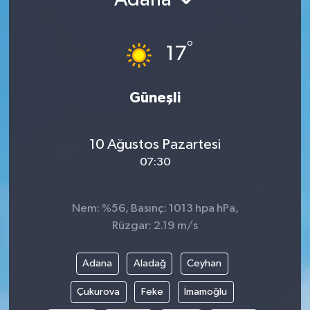
Ekonomi
°
17
Genel
Gündem
Güneşli
Haberde İnsan
10 Ağustos Pazartesi
07:30
Kültür Sanat
Magazin
Nem: %56, Basınç: 1013 hpa hPa,
Rüzgar: 2.19 m/s
Politika
Adana
Aladağ
Ceyhan
Sağlık
Çukurova
Feke
İmamoğlu
Son Dakika