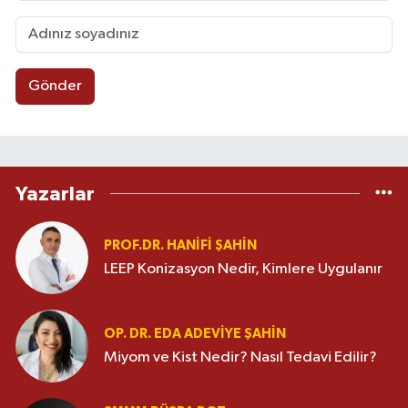
Gönder
Yazarlar
PROF.DR. HANİFİ ŞAHİN
LEEP Konizasyon Nedir, Kimlere Uygulanır
OP. DR. EDA ADEVİYE ŞAHİN
Miyom ve Kist Nedir? Nasıl Tedavi Edilir?