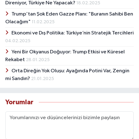
Direniyor, Türkiye Ne Yapacak?
18.02.2025
Trump'tan Şok Eden Gazze Planı: "Buranın Sahibi Ben
Olacağım"
11.02.2025
Ekonomi ve Dış Politika: Türkiye’nin Stratejik Tercihleri
04.02.2025
Yeni Bir Okyanus Doğuyor: Trump Etkisi ve Küresel
Rekabet
28.01.2025
Orta Direğin Yok Oluşu: Ayağında Potini Var, Zengin
mi Sandın?
21.01.2025
Yorumlar