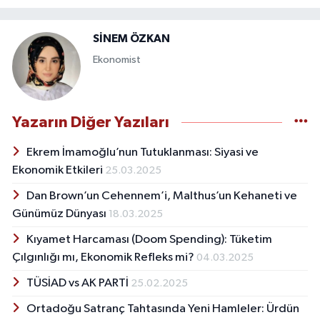
SİNEM ÖZKAN
Ekonomist
Yazarın Diğer Yazıları
Ekrem İmamoğlu’nun Tutuklanması: Siyasi ve
Ekonomik Etkileri
25.03.2025
Dan Brown’un Cehennem’i, Malthus’un Kehaneti ve
Günümüz Dünyası
18.03.2025
Kıyamet Harcaması (Doom Spending): Tüketim
Çılgınlığı mı, Ekonomik Refleks mi?
04.03.2025
TÜSİAD vs AK PARTİ
25.02.2025
Ortadoğu Satranç Tahtasında Yeni Hamleler: Ürdün