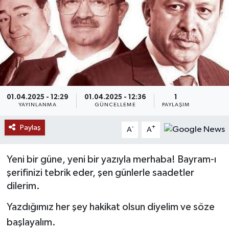
Ekonomi
Genel
Gündem
Haberde İnsan
01.04.2025 - 12:29
01.04.2025 - 12:36
1
YAYINLANMA
GÜNCELLEME
PAYLAŞIM
Kültür Sanat
Paylaş
-
+
A
A
Magazin
Yeni bir güne, yeni bir yazıyla merhaba! Bayram-ı
şerifinizi tebrik eder, şen günlerle saadetler
Politika
dilerim.
Sağlık
Yazdığımız her şey hakikat olsun diyelim ve söze
başlayalım.
Son Dakika