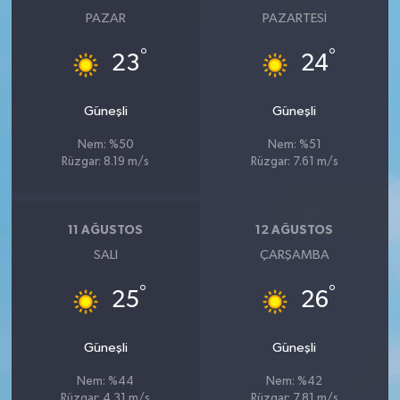
PAZAR
PAZARTESI
°
°
23
24
Güneşli
Güneşli
Nem: %50
Nem: %51
Rüzgar: 8.19 m/s
Rüzgar: 7.61 m/s
11 AĞUSTOS
12 AĞUSTOS
SALI
ÇARŞAMBA
°
°
25
26
Güneşli
Güneşli
Nem: %44
Nem: %42
Rüzgar: 4.31 m/s
Rüzgar: 7.81 m/s