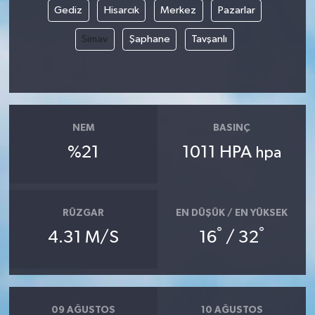
Gediz
Hisarcık
Merkez
Pazarlar
Yaşam
Simav
Şaphane
Tavşanlı
Yerel
AboneHaber Özel
NEM
BASINÇ
%21
1011 HPA
hpa
RÜZGAR
EN DÜŞÜK / EN YÜKSEK
°
°
4.31 M/S
16
/ 32
09 AĞUSTOS
10 AĞUSTOS