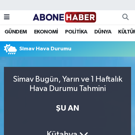
Yazarlar
Nöbetçi Eczaneler
GÜNDEM
EKONOMİ
POLİTİKA
DÜNYA
KÜLTÜ
Foto Galeri
Hava Durumu
Simav Hava Durumu
Video
Trafik Durumu
Asayiş
Süper Lig Puan Durumu ve Fikstür
Simav Bugün, Yarın ve 1 Haftalık
Bilim ve Teknoloji
Tüm Manşetler
Hava Durumu Tahmini
Çevre
Son Dakika Haberleri
ŞU AN
Dünya
Haber Arşivi
Eğitim
Kütahya