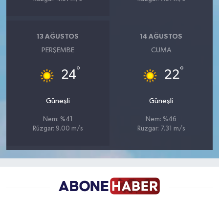
13 AĞUSTOS
14 AĞUSTOS
PERŞEMBE
CUMA
°
°
24
22
Güneşli
Güneşli
Nem: %41
Nem: %46
Rüzgar: 9.00 m/s
Rüzgar: 7.31 m/s