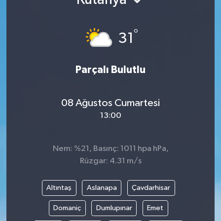
Ekonomi
°
31
Genel
Gündem
Parçalı Bulutlu
Haberde İnsan
08 Ağustos Cumartesi
13:00
Kültür Sanat
Magazin
Nem: %21, Basınç: 1011 hpa hPa,
Rüzgar: 4.31 m/s
Politika
Altıntaş
Aslanapa
Çavdarhisar
Sağlık
Domaniç
Dumlupınar
Emet
Son Dakika