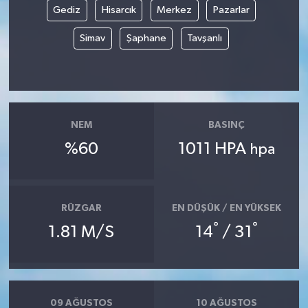
Gediz
Hisarcık
Merkez
Pazarlar
Yaşam
Simav
Şaphane
Tavşanlı
Yerel
AboneHaber Özel
NEM
BASINÇ
%60
1011 HPA
hpa
RÜZGAR
EN DÜŞÜK / EN YÜKSEK
°
°
1.81 M/S
14
/ 31
09 AĞUSTOS
10 AĞUSTOS