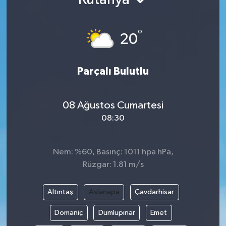
Ekonomi
°
20
Genel
Gündem
Parçalı Bulutlu
Haberde İnsan
08 Ağustos Cumartesi
08:30
Kültür Sanat
Magazin
Nem: %60, Basınç: 1011 hpa hPa,
Rüzgar: 1.81 m/s
Politika
Altıntaş
Aslanapa
Çavdarhisar
Sağlık
Domaniç
Dumlupınar
Emet
Son Dakika