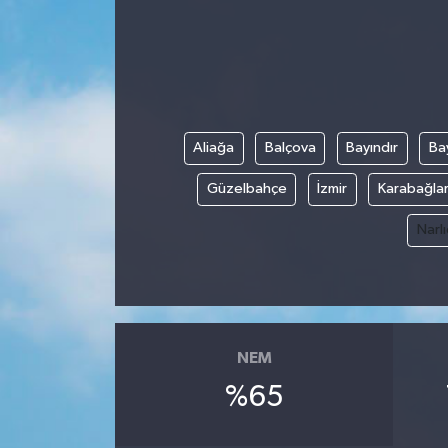
Ekonomi
Genel
Gündem
Aliağa
Balçova
Bayındır
Bay
Haberde İnsan
Güzelbahçe
İzmir
Karabağla
Narl
Kültür Sanat
Magazin
Politika
NEM
%65
Sağlık
Son Dakika