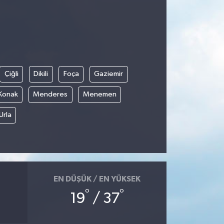
Çiğli
Dikili
Foça
Gaziemir
Konak
Menderes
Menemen
Urla
EN DÜŞÜK / EN YÜKSEK
°
°
19
/ 37