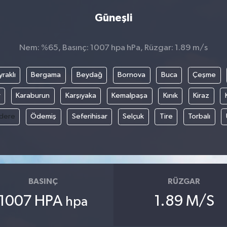
Güneşli
Nem: %65, Basınç: 1007 hpa hPa, Rüzgar: 1.89 m/s
raklı
Bergama
Beydağ
Bornova
Buca
Çeşme
r
Karaburun
Karşıyaka
Kemalpaşa
Kınık
Kiraz
ıdere
Ödemiş
Seferihisar
Selçuk
Tire
Torbalı
BASINÇ
RÜZGAR
1007 HPA
1.89 M/S
hpa