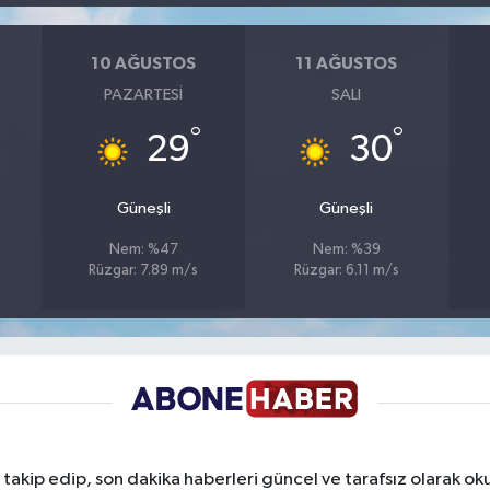
10 AĞUSTOS
11 AĞUSTOS
PAZARTESI
SALI
°
°
29
30
Güneşli
Güneşli
Nem: %47
Nem: %39
Rüzgar: 7.89 m/s
Rüzgar: 6.11 m/s
takip edip, son dakika haberleri güncel ve tarafsız olarak oku