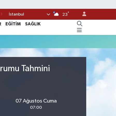
°
İstanbul
63
23
16
R
EĞİTİM
SAĞLIK
02
07
5
0
urumu Tahmini
07 Ağustos Cuma
07:00