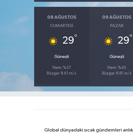
Yaşam
08 AĞUSTOS
09 AĞUSTOS
CUMARTESI
PAZAR
Yerel
°
°
29
29
AboneHaber Özel
Güneşli
Güneşli
Nem: %37
Nem: %45
Rüzgar: 8.61 m/s
Rüzgar: 8.81 m/s
Global dünyadaki sıcak gündemleri anlık 