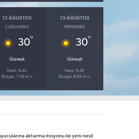
12 AĞUSTOS
13 AĞUSTOS
ÇARŞAMBA
PERŞEMBE
°
°
30
30
Güneşli
Güneşli
Nem: %40
Nem: %36
Rüzgar: 7.39 m/s
Rüzgar: 8.89 m/s
yucularına aktarma misyonu ile yeni nesil