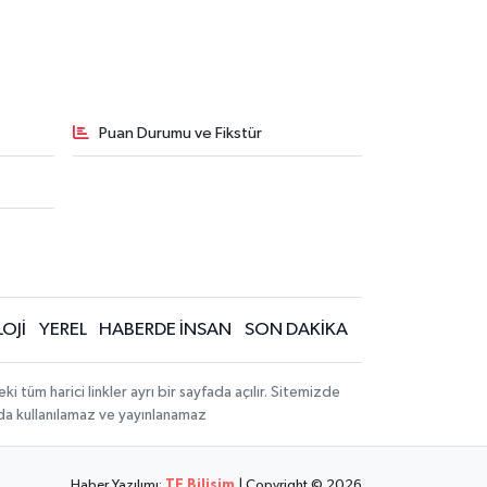
Puan Durumu ve Fikstür
OJİ
YEREL
HABERDE İNSAN
SON DAKİKA
üm harici linkler ayrı bir sayfada açılır. Sitemizde
mda kullanılamaz ve yayınlanamaz
Haber Yazılımı:
TE Bilişim
| Copyright © 2026