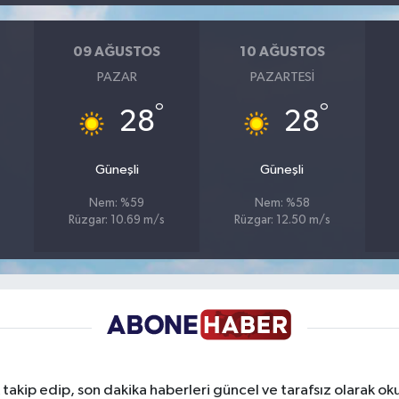
09 AĞUSTOS
10 AĞUSTOS
PAZAR
PAZARTESI
°
°
28
28
Güneşli
Güneşli
Nem: %59
Nem: %58
Rüzgar: 10.69 m/s
Rüzgar: 12.50 m/s
takip edip, son dakika haberleri güncel ve tarafsız olarak oku