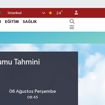
°
İstanbul
6
24
5
R
EĞİTİM
SAĞLIK
8
2
9
0
rumu Tahmini
06 Ağustos Perşembe
08:45