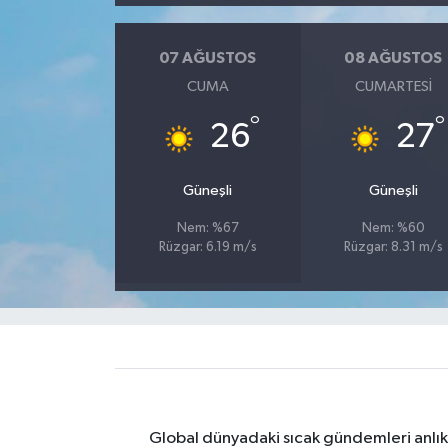
Yaşam
07 AĞUSTOS
08 AĞUSTOS
CUMA
CUMARTESI
Yerel
°
°
26
27
AboneHaber Özel
Güneşli
Güneşli
Nem: %67
Nem: %60
Rüzgar: 6.19 m/s
Rüzgar: 8.31 m/s
Global dünyadaki sıcak gündemleri anlık 