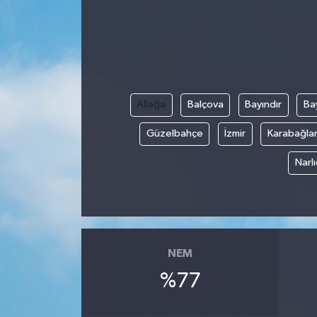
Ekonomi
Genel
Gündem
Aliağa
Balçova
Bayındır
Bay
Haberde İnsan
Güzelbahçe
İzmir
Karabağla
Narl
Kültür Sanat
Magazin
Politika
NEM
%77
Sağlık
Son Dakika