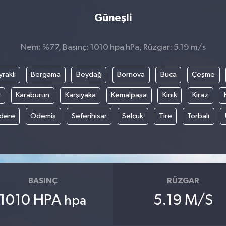
Güneşli
Nem: %77, Basınç: 1010 hpa hPa, Rüzgar: 5.19 m/s
raklı
Bergama
Beydağ
Bornova
Buca
Çeşme
r
Karaburun
Karşıyaka
Kemalpaşa
Kınık
Kiraz
ıdere
Ödemiş
Seferihisar
Selçuk
Tire
Torbalı
BASINÇ
RÜZGAR
1010 HPA
5.19 M/S
hpa