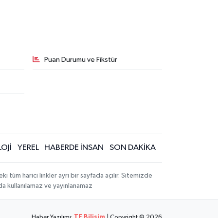
Puan Durumu ve Fikstür
OJİ
YEREL
HABERDE İNSAN
SON DAKİKA
üm harici linkler ayrı bir sayfada açılır. Sitemizde
mda kullanılamaz ve yayınlanamaz
Haber Yazılımı:
TE Bilişim
| Copyright © 2026