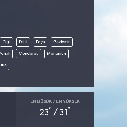
Çiğli
Dikili
Foça
Gaziemir
Konak
Menderes
Menemen
Urla
EN DÜŞÜK / EN YÜKSEK
°
°
23
/ 31