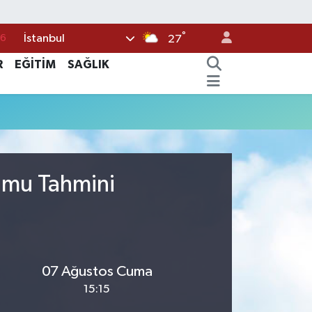
°
İstanbul
76
27
17
R
EĞİTİM
SAĞLIK
01
02
44
4
rumu Tahmini
07 Ağustos Cuma
15:15