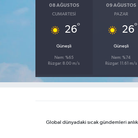
08 AĞUSTOS
09 AĞUSTOS
Yaşam
CUMARTESI
PAZAR
°
°
26
26
Yerel
AboneHaber Özel
Güneşli
Güneşli
Nem: %65
Nem: %74
Rüzgar: 8.00 m/s
Rüzgar: 11.61 m/s
Global dünyadaki sıcak gündemleri anlık 