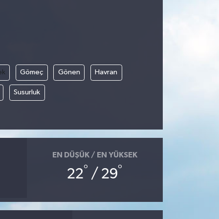
ek
Gömeç
Gönen
Havran
Susurluk
EN DÜŞÜK / EN YÜKSEK
°
°
22
/ 29