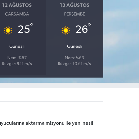
12 AĞUSTOS
13 AĞUSTOS
ÇARŞAMBA
PERŞEMBE
°
°
25
26
Güneşli
Güneşli
Nem: %67
Nem: %63
Rüzgar: 9.11 m/s
Rüzgar: 10.61 m/s
yucularına aktarma misyonu ile yeni nesil