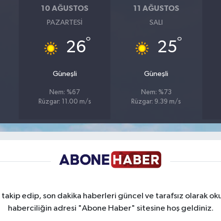
10 AĞUSTOS
11 AĞUSTOS
PAZARTESI
SALI
°
°
26
25
Güneşli
Güneşli
Nem: %67
Nem: %73
Rüzgar: 11.00 m/s
Rüzgar: 9.39 m/s
takip edip, son dakika haberleri güncel ve tarafsız olarak oku
haberciliğin adresi "Abone Haber" sitesine hoş geldiniz.