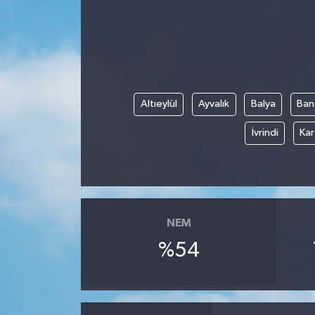
Ekonomi
Genel
Gündem
Altıeylül
Ayvalık
Balya
Ban
Haberde İnsan
İvrindi
Kar
Kültür Sanat
Magazin
NEM
Politika
%54
Sağlık
Son Dakika