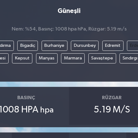
Güneşli
Nem: %54, Basınç: 1008 hpa hPa, Rüzgar: 5.19 m/s
dırma
Bigadiç
Burhaniye
Dursunbey
Edremit
Erd
esi
Kepsut
Manyas
Marmara
Savaştepe
Sındırgı
BASINÇ
RÜZGAR
1008 HPA
5.19 M/S
hpa