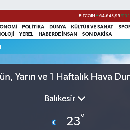
BITCOIN
64.643,95
%0.1
DOLAR
47,6704
%
KONOMİ
POLİTİKA
DÜNYA
KÜLTÜR VE SANAT
SPO
NOLOJİ
YEREL
HABERDE İNSAN
SON DAKİKA
EURO
55,0406
%-0.0
u
STERLİN
64,2143
%
GRAM ALTIN
6500.87
%0.1
BİST100
13.799
%7
n, Yarın ve 1 Haftalık Hava D
Balıkesir
°
23