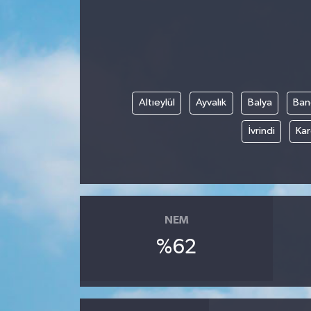
Ekonomi
Genel
Gündem
Altıeylül
Ayvalık
Balya
Ban
Haberde İnsan
İvrindi
Kar
Kültür Sanat
Magazin
NEM
Politika
%62
Sağlık
Son Dakika