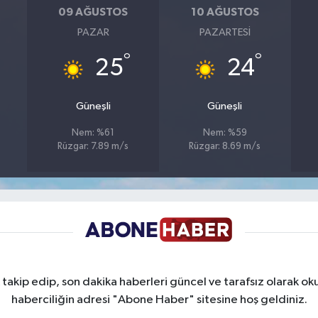
09 AĞUSTOS
10 AĞUSTOS
PAZAR
PAZARTESI
°
°
25
24
Güneşli
Güneşli
Nem: %61
Nem: %59
Rüzgar: 7.89 m/s
Rüzgar: 8.69 m/s
takip edip, son dakika haberleri güncel ve tarafsız olarak oku
haberciliğin adresi "Abone Haber" sitesine hoş geldiniz.