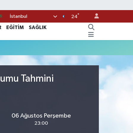
°
İstanbul
6
24
0
R
EĞİTİM
SAĞLIK
8
0
2
0
urumu Tahmini
06 Ağustos Perşembe
23:00