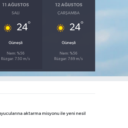
11 AĞUSTOS
12 AĞUSTOS
SALI
ÇARŞAMBA
°
°
24
24
Güneşli
Güneşli
Nem: %56
Nem: %56
Rüzgar: 7.50 m/s
Rüzgar: 7.69 m/s
yucularına aktarma misyonu ile yeni nesil