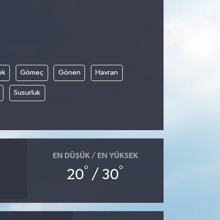
ek
Gömeç
Gönen
Havran
Susurluk
EN DÜŞÜK / EN YÜKSEK
°
°
20
/ 30