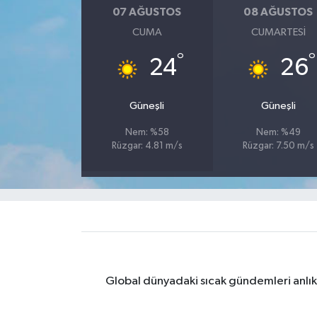
07 AĞUSTOS
08 AĞUSTOS
Yaşam
CUMA
CUMARTESI
°
°
24
26
Yerel
AboneHaber Özel
Güneşli
Güneşli
Nem: %58
Nem: %49
Rüzgar: 4.81 m/s
Rüzgar: 7.50 m/s
Global dünyadaki sıcak gündemleri anlık 