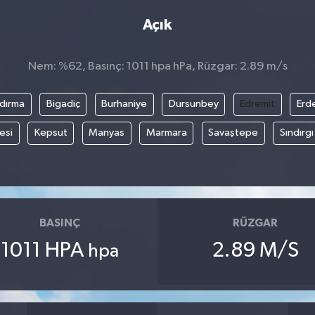
Açık
Nem: %62, Basınç: 1011 hpa hPa, Rüzgar: 2.89 m/s
dırma
Bigadiç
Burhaniye
Dursunbey
Edremit
Erd
esi
Kepsut
Manyas
Marmara
Savaştepe
Sındırgı
BASINÇ
RÜZGAR
1011 HPA
2.89 M/S
hpa