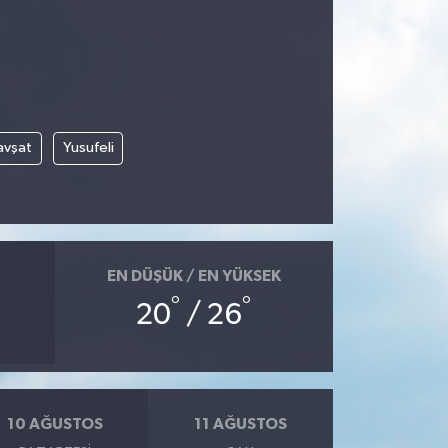
avşat
Yusufeli
EN DÜŞÜK / EN YÜKSEK
°
°
20
/ 26
10 AĞUSTOS
11 AĞUSTOS