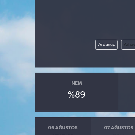
Ekonomi
Genel
Gündem
Ardanuç
Arhav
Haberde İnsan
Kültür Sanat
NEM
Magazin
%89
Politika
Sağlık
06 AĞUSTOS
07 AĞUSTOS
Son Dakika