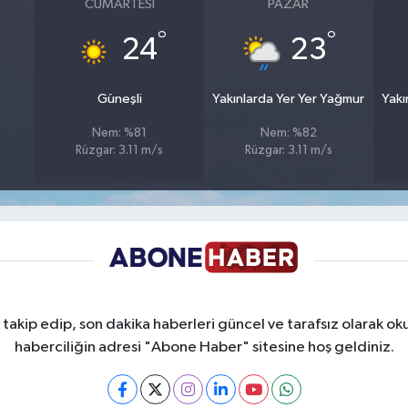
CUMARTESI
PAZAR
°
°
24
23
Güneşli
Yakınlarda Yer Yer Yağmur
Yakı
Nem: %81
Nem: %82
Rüzgar: 3.11 m/s
Rüzgar: 3.11 m/s
takip edip, son dakika haberleri güncel ve tarafsız olarak oku
haberciliğin adresi "Abone Haber" sitesine hoş geldiniz.