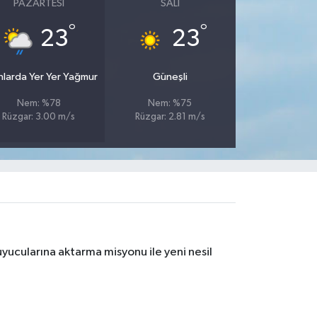
PAZARTESI
SALI
°
°
23
23
nlarda Yer Yer Yağmur
Güneşli
Nem: %78
Nem: %75
Rüzgar: 3.00 m/s
Rüzgar: 2.81 m/s
yucularına aktarma misyonu ile yeni nesil