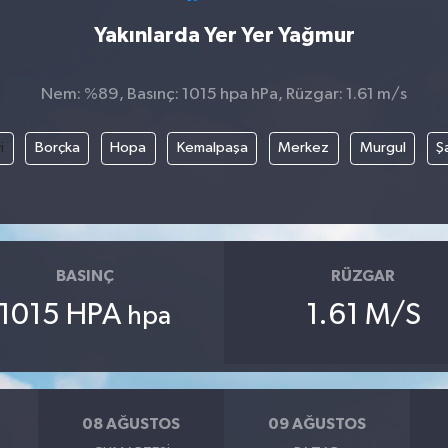
Yakınlarda Yer Yer Yağmur
Nem: %89, Basınç: 1015 hpa hPa, Rüzgar: 1.61 m/s
i
Borçka
Hopa
Kemalpaşa
Merkez
Murgul
Ş
BASINÇ
RÜZGAR
1015 HPA
1.61 M/S
hpa
08 AĞUSTOS
09 AĞUSTOS