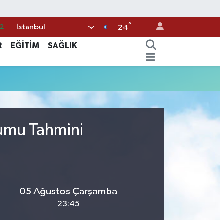
°
İstanbul
2
24
8
R
EĞİTİM
SAĞLIK
2
6
4
1
rumu Tahmini
05 Ağustos Çarşamba
23:45