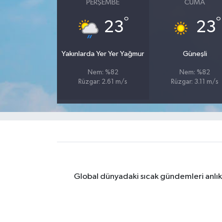
PERŞEMBE
CUMA
°
°
Yaşam
23
23
Yerel
Yakınlarda Yer Yer Yağmur
Güneşli
AboneHaber Özel
Nem: %82
Nem: %82
Rüzgar: 2.61 m/s
Rüzgar: 3.11 m/s
Global dünyadaki sıcak gündemleri anlık 