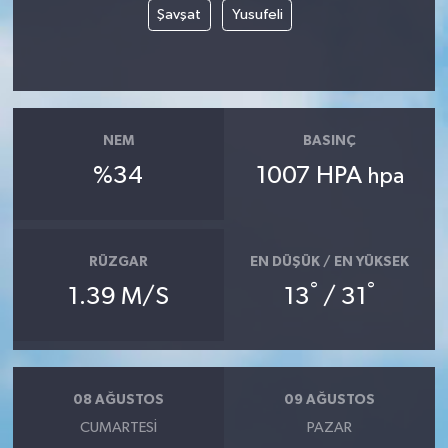
Şavşat
Yusufeli
Yaşam
Yerel
NEM
BASINÇ
AboneHaber Özel
%34
1007 HPA
hpa
RÜZGAR
EN DÜŞÜK / EN YÜKSEK
°
°
1.39 M/S
13
/ 31
08 AĞUSTOS
09 AĞUSTOS
CUMARTESI
PAZAR