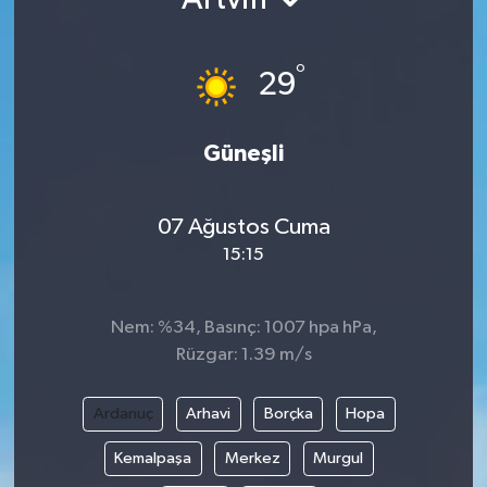
Ekonomi
°
29
Genel
Gündem
Güneşli
Haberde İnsan
07 Ağustos Cuma
15:15
Kültür Sanat
Magazin
Nem: %34, Basınç: 1007 hpa hPa,
Rüzgar: 1.39 m/s
Politika
Ardanuç
Arhavi
Borçka
Hopa
Sağlık
Kemalpaşa
Merkez
Murgul
Son Dakika