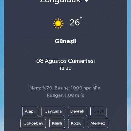
Ekonomi
°
26
Genel
Gündem
Güneşli
Haberde İnsan
08 Ağustos Cumartesi
18:30
Kültür Sanat
Magazin
Nem: %70, Basınç: 1009 hpa hPa,
Rüzgar: 1.00 m/s
Politika
Alaplı
Çaycuma
Devrek
Ereğli
Sağlık
Gökçebey
Kilimli
Kozlu
Merkez
Son Dakika