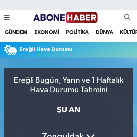
Yazarlar
Nöbetçi Eczaneler
GÜNDEM
EKONOMİ
POLİTİKA
DÜNYA
KÜLTÜ
Foto Galeri
Hava Durumu
Ereğli Hava Durumu
Video
Trafik Durumu
Asayiş
Süper Lig Puan Durumu ve Fikstür
Ereğli Bugün, Yarın ve 1 Haftalık
Bilim ve Teknoloji
Tüm Manşetler
Hava Durumu Tahmini
Çevre
Son Dakika Haberleri
ŞU AN
Dünya
Haber Arşivi
Eğitim
Zonguldak