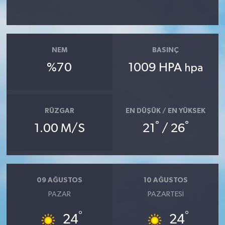
Yaşam
Yerel
NEM
BASINÇ
%70
1009 HPA
hpa
AboneHaber Özel
RÜZGAR
EN DÜŞÜK / EN YÜKSEK
°
°
1.00 M/S
21
/ 26
09 AĞUSTOS
10 AĞUSTOS
PAZAR
PAZARTESI
°
°
24
24