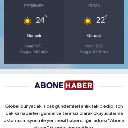
PERŞEMBE
CUMA
°
°
24
22
Güneşli
Güneşli
Nem: %73
Nem: %72
Rüzgar: 7.61 m/s
Rüzgar: 9.69 m/s
Global dünyadaki sıcak gündemleri anlık takip edip, son
dakika haberleri güncel ve tarafsız olarak okuyucularına
aktarma misyonu ile yeni nesil haberciliğin adresi "Abone
Haber" sitesine hoş geldiniz.