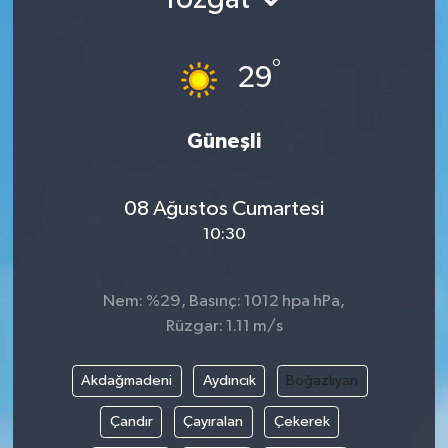
Ekonomi
°
29
Genel
Gündem
Güneşli
Haberde İnsan
08 Ağustos Cumartesi
10:30
Kültür Sanat
Magazin
Nem: %29, Basınç: 1012 hpa hPa,
Rüzgar: 1.11 m/s
Politika
Akdağmadeni
Aydıncık
Boğazlıyan
Sağlık
Çandır
Çayıralan
Çekerek
Son Dakika