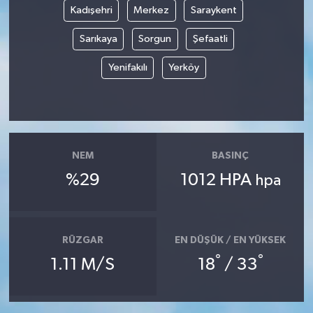
Kadışehri
Merkez
Saraykent
Yaşam
Sarıkaya
Sorgun
Şefaatli
Yerel
Yenifakılı
Yerköy
AboneHaber Özel
NEM
BASINÇ
%29
1012 HPA
hpa
RÜZGAR
EN DÜŞÜK / EN YÜKSEK
°
°
1.11 M/S
18
/ 33