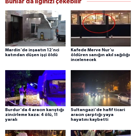
Bunlar da ilginizi çekebilir
Mardin'de inşaatın 12'nci
Kafede Merve Nur'u
katından düşen işçi öldü
öldüren sanığın akıl sağılığı
incelenecek
Burdur'da 4 aracın karıştığı
Sultangazi'de hafif ticari
zincirleme kaza: 4 ölü, 11
aracın çarptığı yaya
yaralı
hayatını kaybetti