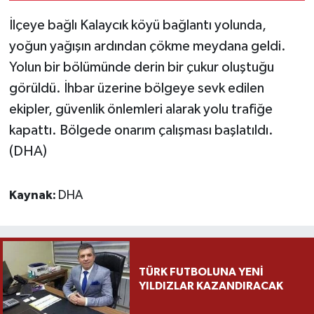
İlçeye bağlı Kalaycık köyü bağlantı yolunda,
Yaşam
yoğun yağışın ardından çökme meydana geldi.
Yolun bir bölümünde derin bir çukur oluştuğu
Yerel
görüldü. İhbar üzerine bölgeye sevk edilen
AboneHaber Özel
ekipler, güvenlik önlemleri alarak yolu trafiğe
kapattı. Bölgede onarım çalışması başlatıldı.
(DHA)
Kaynak:
DHA
TÜRK FUTBOLUNA YENİ
YILDIZLAR KAZANDIRACAK