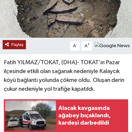
Ekonomi
Genel
Gündem
Paylaş
-
+
A
A
Haberde İnsan
Fatih YILMAZ/TOKAT, (DHA)- TOKAT'ın Pazar
Kültür Sanat
ilçesinde etkili olan sağanak nedeniyle Kalaycık
köyü bağlantı yolunda çökme oldu. Oluşan derin
Magazin
çukur nedeniyle yol trafiğe kapatıldı.
Politika
Alacak kavgasında
ağabey bıçaklandı,
Sağlık
kardeşi darbedildi
Son Dakika