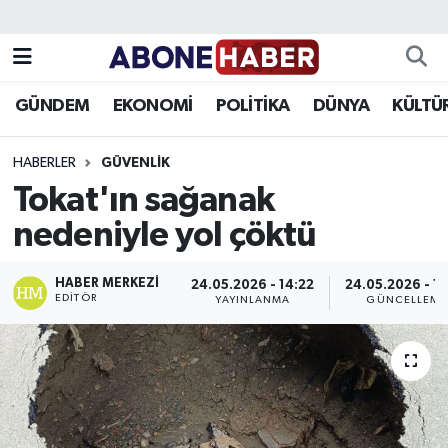
Yazarlar
Nöbetçi Eczaneler
GÜNDEM
EKONOMİ
POLİTİKA
DÜNYA
KÜLTÜ
Foto Galeri
Hava Durumu
HABERLER
GÜVENLIK
Video
Trafik Durumu
Tokat'ın sağanak
nedeniyle yol çöktü
Asayiş
Süper Lig Puan Durumu ve Fikstür
Bilim ve Teknoloji
Tüm Manşetler
HABER MERKEZI
24.05.2026 - 14:22
24.05.2026 - 14
EDITÖR
YAYINLANMA
GÜNCELLEME
Çevre
Son Dakika Haberleri
Dünya
Haber Arşivi
Eğitim