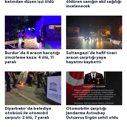
katından düşen işçi öldü
öldüren sanığın akıl sağılığı
incelenecek
Burdur'da 4 aracın karıştığı
Sultangazi'de hafif ticari
zincirleme kaza: 4 ölü, 11
aracın çarptığı yaya
yaralı
hayatını kaybetti
Diyarbakır'da belediye
Otomobilin çarptığı
otobüsü ile otomobil
Jandarma Astsubay
çarpıştı: 2 ölü, 7 yaralı
Üstçavuş Ergün şehit oldu