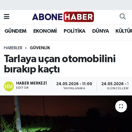
Yazarlar
Nöbetçi Eczaneler
GÜNDEM
EKONOMİ
POLİTİKA
DÜNYA
KÜLTÜ
Foto Galeri
Hava Durumu
HABERLER
GÜVENLIK
Video
Trafik Durumu
Tarlaya uçan otomobilini
bırakıp kaçtı
Asayiş
Süper Lig Puan Durumu ve Fikstür
Bilim ve Teknoloji
Tüm Manşetler
HABER MERKEZI
24.05.2026 - 11:00
24.05.2026 - 11
EDITÖR
YAYINLANMA
GÜNCELLEME
Çevre
Son Dakika Haberleri
Dünya
Haber Arşivi
Eğitim