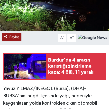
Ekonomi
Genel
Gündem
Paylaş
-
+
A
A
Haberde İnsan
Kültür Sanat
Burdur'da 4 aracın
karıştığı zincirleme
Magazin
kaza: 4 ölü, 11 yaralı
Politika
Yavuz YILMAZ/İNEGÖL (Bursa), (DHA)-
BURSA'nın İnegöl ilçesinde yağış nedeniyle
Sağlık
kayganlaşan yolda kontrolden çıkan otomobil
Son Dakika